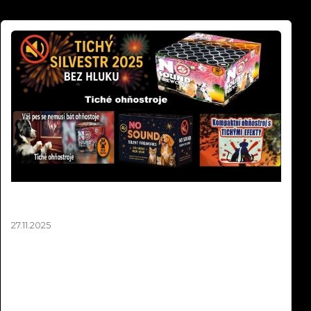
Tichý Ohňostroj Silvester 2025 | Balíčky pro
Obce a města od 10 000 Kč
27.11.2025
Tichý silvestrovský ohňostroj až o 90% tišší než klasický!
Hotové balíčky na europaletách pro obce od 10 000 Kč.
Stejná vizuální krása, nulový stres pro děti a zvířata.
Největší tichý ohňostroj v ČR jsme realizovali v Ústí nad
Labem. Objednávejte do 15.12.2025!