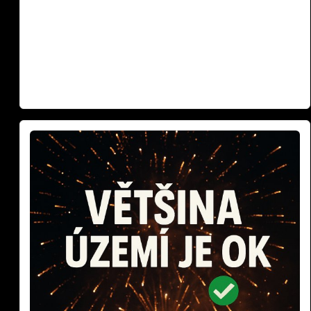
příspěvky o tragédiích na Silvestra. Podívali jsme se na
data z posledních let a výsledky vás možná překvapí.
Fakta vs. emoce – co je opravdu pravda o pyrotechnice a
zvířatech? Zabíjejí ohňostroje skutečně tisíce zvířat, nebo
jde o dezinformace? Zjistěte fakta o Silvestra 2025!
Weiterlesen