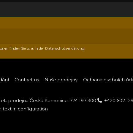
onen finden Sie u. a. in der Datenschutzerklärung.
dání
Contact us
Naše prodejny
Ochrana osobních údaj
Tel.: prodejna Česká Kamenice: 774 197 300
+420 602 12
text in configuration