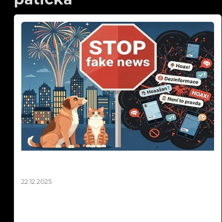
Silvestr 2025: Pravda o ohňostrojích a zvířatech
| Fakta vs. fake news
22.12.2025
Silvestr 2025: Pravda o ohňostrojích a zvířatech | Fakta
vs. fake news. Média každý rok straší, že ohňostroje
zabíjejí tisíce ptáků a zvířat. Sociální sítě zaplavují emotivní