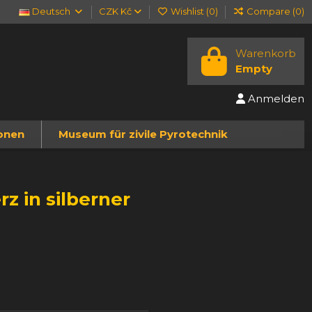
Deutsch
CZK Kč
Wishlist (
0
)
Compare (
0
)
Warenkorb
Empty
Anmelden
onen
Museum für zivile Pyrotechnik
z in silberner