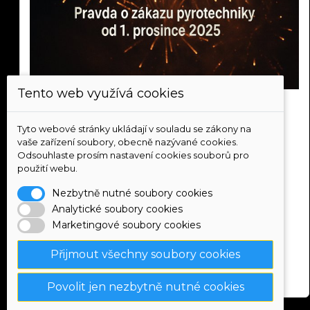
Tento web využívá cookies
STOP DEZINFORMACÍM! Pravda o "zákazu
ohňostrojů" od 1. prosince 2025
Tyto webové stránky ukládají v souladu se zákony na
21.11.2025
vaše zařízení soubory, obecně nazývané cookies.
"Od prosince žádné ohňostroje!" - tenhle titulek v
Odsouhlaste prosím nastavení cookies souborů pro
posledních dnech vyděsil tisíce lidí. Rušíte oslavu?
použití webu.
Nemusíte! Přečtěte si, co zákon doopravdy říká a proč
Nezbytně nutné soubory cookies
média šíří nepravdivé informace. Viděli jste červenou
Analytické soubory cookies
mapu "zakázaného Česka"? Víte, že ministerstvo samo
Marketingové soubory cookies
upozorňuje, že má "pouze orientační charakter"? Zjistěte
pravdu o novém zákonu a proč většina území zůstává
Přijmout všechny soubory cookies
dostupných pro ohňostroje. Dezinformace vs. realita.
Weiterlesen
Povolit jen nezbytně nutné cookies