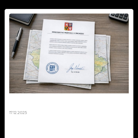
Mapa zákazů pyrotechniky není závazná –
stanovisko MPO 2025
17.12.2025
Ministerstvo průmyslu a obchodu oficiálně potvrdilo, že
mapová aplikace zobrazující zákazy odpalování
pyrotechniky 2025 má pouze orientační charakter a není