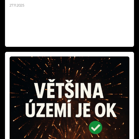
27.11.2025
Tichý silvestrovský ohňostroj až o 90% tišší než klasický! Hotové
balíčky na europaletách pro obce od 10 000 Kč. Stejná vizuální
krása, nulový stres pro děti a zvířata. Největší tichý ohňostroj v ČR
jsme realizovali v Ústí nad Labem. Objednávejte do 15.12.2025!
Weiterlesen