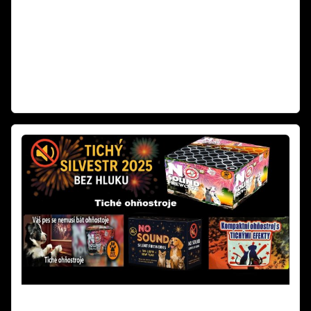
aplikace zobrazující zákazy odpalování pyrotechniky 2025 má pouze
orientační charakter a není právně závazná. V odpovědi na podnět
podnikatele z oboru pyrotechniky resort jasně uvádí: „Nikdo nemá
povinnost se touto mapovou aplikací řídit." Rozhodující je vždy
naplnění podmínek podle § 35b zákona o pyrotechnice, nikoli
zobrazení na mapě.
Weiterlesen
Tichý Ohňostroj Silvester 2025 | Balíčky pro Obce a
města od 10 000 Kč