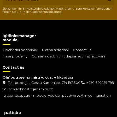
Sie können Ihr Einverständnis jederzeit widerrufen. Unsere Kontaktinformationen
finden Sie u. a. in der Datenschutzerklärung.
iqitlinksmanager
module
Obchodní podmínky
Platba a dodání
Contact us
Naše prodejny
Ochrana osobních údajů a jejich zpracování
Contact us
Ohňostroje na míru v. o. s. v likvidaci
Tel.: prodejna Česká Kamenice: 774 197 300
+420 602 129 799
info@ohnostrojenamiru.cz
iqitcontactpage - module, you can put own text in configuration
paticka