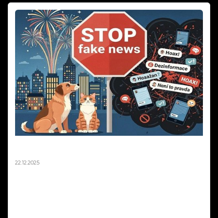
Silvestr 2025: Pravda o ohňostrojích a zvířatech |
Fakta vs. fake news
22.12.2025
Silvestr 2025: Pravda o ohňostrojích a zvířatech | Fakta vs. fake news.
Média každý rok straší, že ohňostroje zabíjejí tisíce ptáků a zvířat.
Sociální sítě zaplavují emotivní příspěvky o tragédiích na Silvestra.
Podívali jsme se na data z posledních let a výsledky vás možná
překvapí. Fakta vs. emoce – co je opravdu pravda o pyrotechnice a