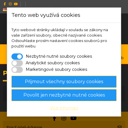
Deutsch
CZK Kč
Wishlist (
0
)
Compare (
0
)
Tento web využívá cookies
Tyto webové stránky ukládají v souladu se zákony na
vaše zařízení soubory, obecně nazývané cookies.
Odsouhlaste prosím nastavení cookies souborů pro
použití webu.
0
Nezbytně nutné soubory cookies
Menu
Suche
Anmelden
Warenkorb
Analytické soubory cookies
Marketingové soubory cookies
Products compare
Přijmout všechny soubory cookies
There is no products to compare.
Povolit jen nezbytně nutné cookies
Více informací