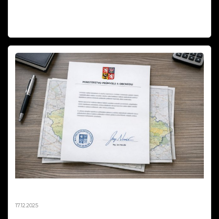
zvířatech? Zabíjejí ohňostroje skutečně tisíce zvířat, nebo jde o
dezinformace? Zjistěte fakta o Silvestra 2025!
Weiterlesen
Mapa zákazů pyrotechniky není závazná –
stanovisko MPO 2025
17.12.2025
Ministerstvo průmyslu a obchodu oficiálně potvrdilo, že mapová