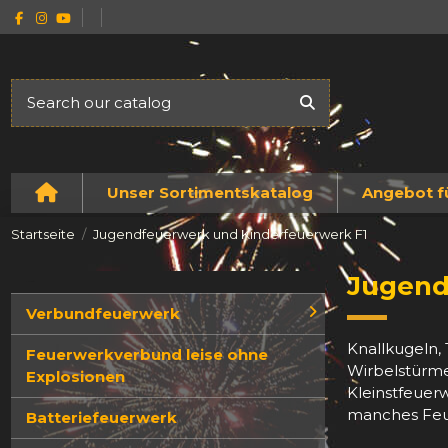
Unser Sortimentskatalog
Angebot f
Startseite
Jugendfeuerwerk und Kinderfeuerwerk F1
Jugend
Navigation
Verbundfeuerwerk
Knallkugeln,
Feuerwerkverbund leise ohne
Wirbelstürme,
Explosionen
Kleinstfeuer
manches Feu
Batteriefeuerwerk