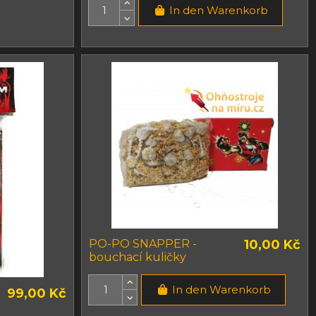
In den Warenkorb
PO-PO SNAPPER -
10,00 Kč
bouchací kuličky
In den Warenkorb
99,00 Kč