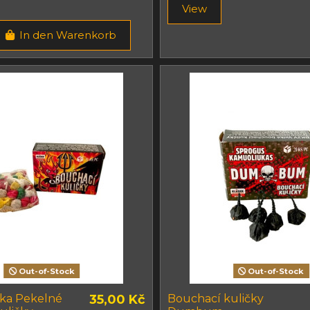
View
In den Warenkorb
Out-of-Stock
Out-of-Stock
ika Pekelné
35,00 Kč
Bouchací kuličky