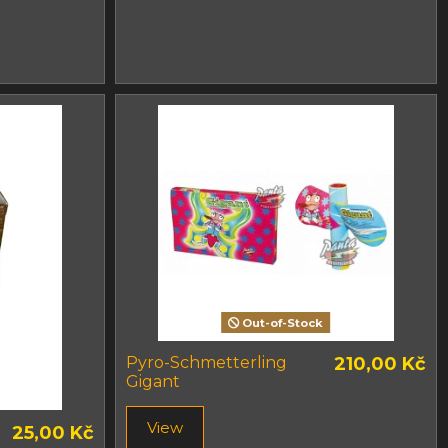
Out-of-Stock
Pyro-Schmetterling
210,00 Kč
Gigant
View
25,00 Kč