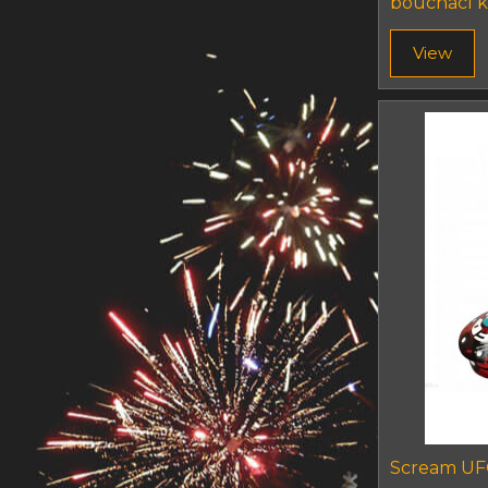
bouchací k
View
Scream U