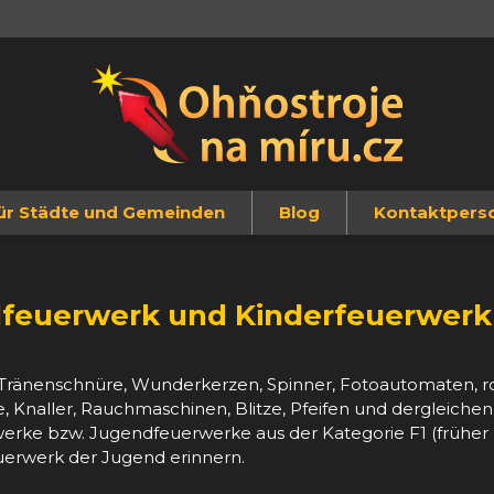
ür Städte und Gemeinden
Blog
Kontaktpers
feuerwerk und Kinderfeuerwerk
 Tränenschnüre, Wunderkerzen, Spinner, Fotoautomaten, 
 Knaller, Rauchmaschinen, Blitze, Pfeifen und dergleichen.
werke bzw. Jugendfeuerwerke aus der Kategorie F1 (früher K
erwerk der Jugend erinnern.