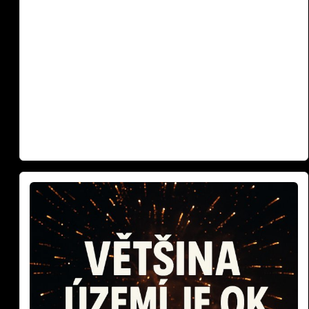
Silvestr 2025: Pravda o ohňostrojích a zvířatech | Fakta
vs. fake news. Média každý rok straší, že ohňostroje
zabíjejí tisíce ptáků a zvířat. Sociální sítě zaplavují emotivní
příspěvky o tragédiích na Silvestra. Podívali jsme se na
data z posledních let a výsledky vás možná překvapí.
Fakta vs. emoce – co je opravdu pravda o pyrotechnice a
zvířatech? Zabíjejí ohňostroje skutečně tisíce zvířat, nebo
jde o dezinformace? Zjistěte fakta o Silvestra 2025!
Weiterlesen