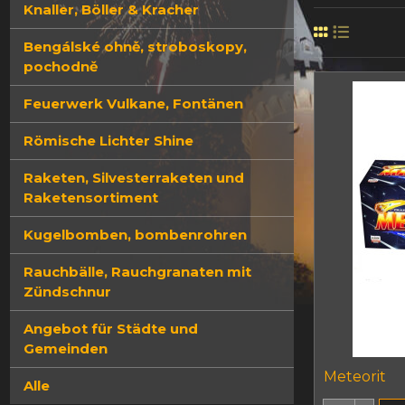
Knaller, Böller & Kracher
Bengálské ohně, stroboskopy,
pochodně
Feuerwerk Vulkane, Fontänen
Römische Lichter Shine
Raketen, Silvesterraketen und
Raketensortiment
Kugelbomben, bombenrohren
Rauchbälle, Rauchgranaten mit
Zündschnur
Angebot für Städte und
Gemeinden
Meteorit
Alle