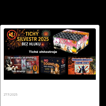
Tichý Ohňostroj Silvester 2025 | Balíčky pro
Obce a města od 10 000 Kč
27.11.2025
Tichý silvestrovský ohňostroj až o 90% tišší než klasický!