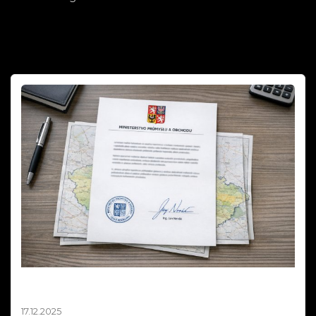
Mapa zákazů pyrotechniky není závazná –
stanovisko MPO 2025
17.12.2025