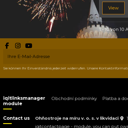
View
1 - 10 von 10 A
Sie können Ihr Einverständnis jederzeit widerrufen. Unsere Kontaktinformati
iqitlinksmanager
Obchodní podmínky
Platba a do
module
Contact us
Ohňostroje na míru v. o. s. v likvidaci
iqitcontactpage - module, you can put own 