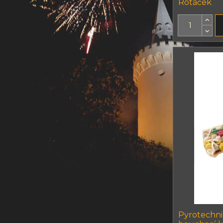
Rotáček
Pyrotechn