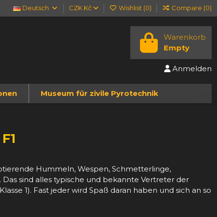
Deutsch
CZK Kč
Wishlist (
0
)
Compare (
0
)
Warenkorb
Empty
Anmelden
onen
Museum für zivile Pyrotechnik
 F1
rotierende Hummeln, Wespen, Schmetterlinge,
 Das sind alles typische und bekannte Vertreter der
lasse 1). Fast jeder wird Spaß daran haben und sich an so