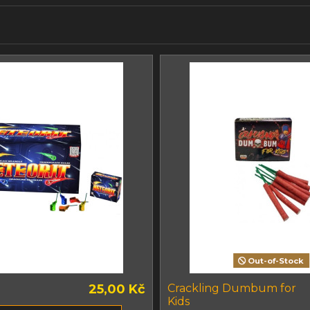
Out-of-Stock
25,00 Kč
Crackling Dumbum for
Kids