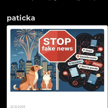
paticka
Silvestr 2025: Pravda o ohňostrojích a zvířatech
| Fakta vs. fake news
22.12.2025