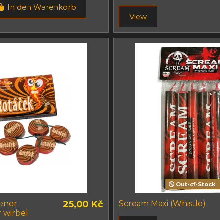
In den Warenkorb
View
Out-of-Stock
ener
25,00 Kč
Scream Maxi (Whistle)
r wirbel