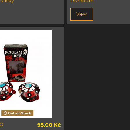
uličky
Dumbum
View
Out-of-Stock
FO
95,00 Kč