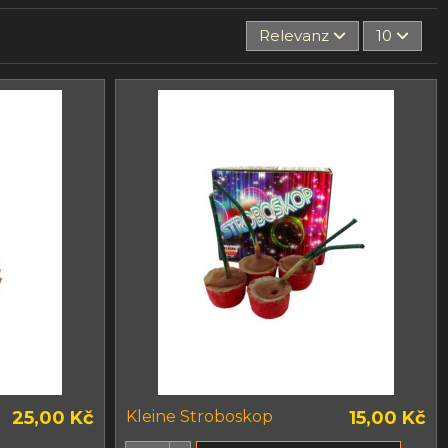
Relevanz
10
25,00 Kč
Kleine Stroboskop
15,00 Kč