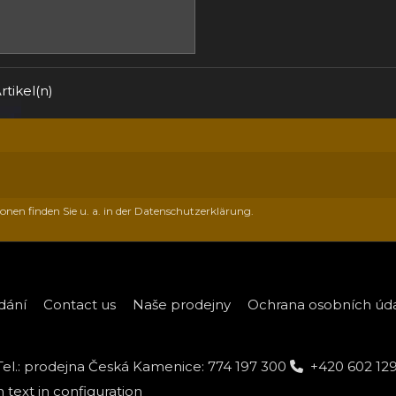
rtikel(n)
onen finden Sie u. a. in der Datenschutzerklärung.
dání
Contact us
Naše prodejny
Ochrana osobních údaj
Tel.: prodejna Česká Kamenice: 774 197 300
+420 602 12
text in configuration