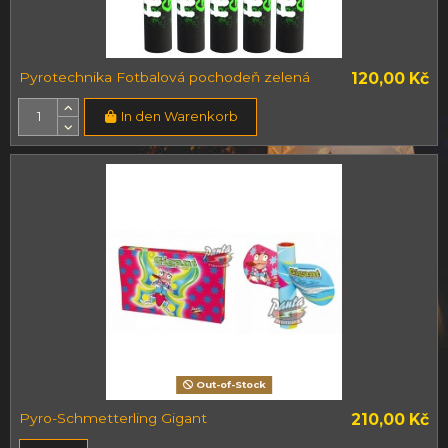
Pyrotechnika Fotbalová pochodeň zelená
120,00 Kč
In den Warenkorb
Out-of-Stock
Pyro-Schmetterling Gigant
210,00 Kč