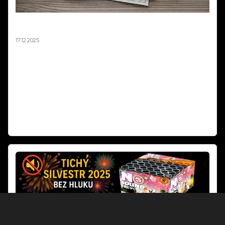
Mapa zákazů pyrotechniky není závazná –
stanovisko MPO 2025
17.12.2025
Ministerstvo průmyslu a obchodu oficiálně potvrdilo, že mapová
aplikace zobrazující zákazy odpalování pyrotechniky 2025 má pouze
orientační charakter a není právně závazná. V odpovědi na podnět
podnikatele z oboru pyrotechniky resort jasně uvádí: „Nikdo nemá
povinnost se touto mapovou aplikací řídit." Rozhodující je vždy
naplnění podmínek podle § 35b zákona o pyrotechnice, nikoli
zobrazení na mapě.
Weiterlesen