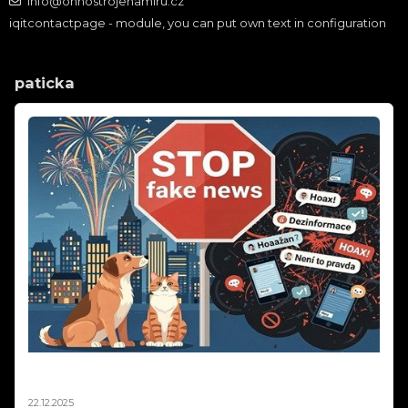
info@ohnostrojenamiru.cz
iqitcontactpage - module, you can put own text in configuration
paticka
Silvestr 2025: Pravda o ohňostrojích a zvířatech |
Fakta vs. fake news
22.12.2025