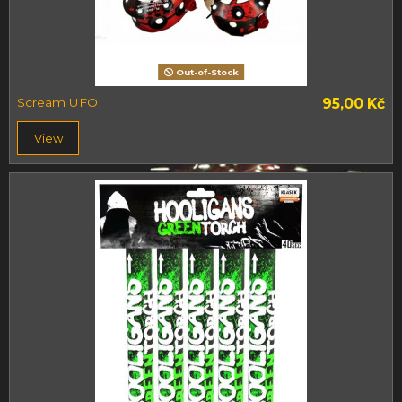
Out-of-Stock
Scream UFO
95,00 Kč
View