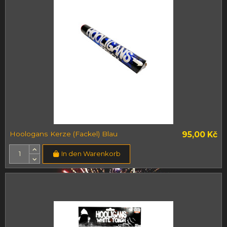
Hoologans Kerze (Fackel) Blau
95,00 Kč
In den Warenkorb