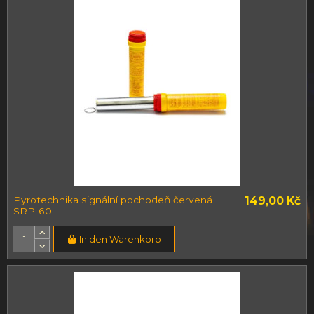
Pyrotechnika signální pochodeň červená
149,00 Kč
SRP-60
In den Warenkorb