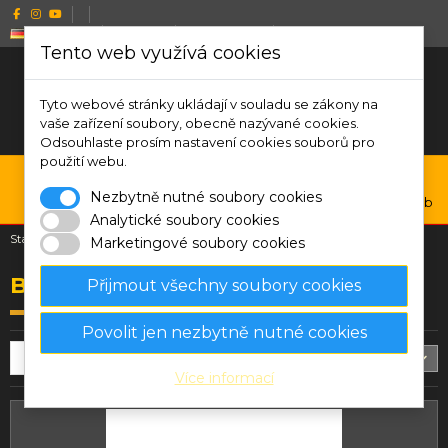
Deutsch
CZK Kč
Wishlist (
0
)
Compare (
0
)
Tento web využívá cookies
Tyto webové stránky ukládají v souladu se zákony na
vaše zařízení soubory, obecně nazývané cookies.
Odsouhlaste prosím nastavení cookies souborů pro
použití webu.
0
Nezbytně nutné soubory cookies
Menu
Suche
Anmelden
Warenkorb
Analytické soubory cookies
Startseite
Bengal-Leuchtbasis, Spinnen
Marketingové soubory cookies
Bengal-Leuchtbasis, Spinnen
Přijmout všechny soubory cookies
Povolit jen nezbytně nutné cookies
Filter
Relevanz
10
Více informací