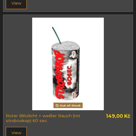
View
Out-of-Stock
Roter Blitzlicht + weißer Rauch (rot
149,00 Kč
stroboskop) 60 sec.
View