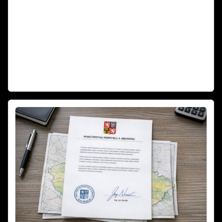
Silvestr 2025: Pravda o ohňostrojích a zvířatech | Fakta vs. fake news.
Média každý rok straší, že ohňostroje zabíjejí tisíce ptáků a zvířat.
Sociální sítě zaplavují emotivní příspěvky o tragédiích na Silvestra.
Podívali jsme se na data z posledních let a výsledky vás možná
překvapí. Fakta vs. emoce – co je opravdu pravda o pyrotechnice a
zvířatech? Zabíjejí ohňostroje skutečně tisíce zvířat, nebo jde o
dezinformace? Zjistěte fakta o Silvestra 2025!
Weiterlesen