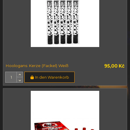
Hoologans Kerze (Fackel) Weiß
95,00 Kč
In den Warenkorb