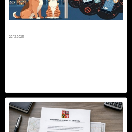
Silvestr 2025: Pravda o ohňostrojích a zvířatech |
Fakta vs. fake news
22.12.2025
Silvestr 2025: Pravda o ohňostrojích a zvířatech | Fakta vs. fake news.
Média každý rok straší, že ohňostroje zabíjejí tisíce ptáků a zvířat.
Sociální sítě zaplavují emotivní příspěvky o tragédiích na Silvestra.
Podívali jsme se na data z posledních let a výsledky vás možná
překvapí. Fakta vs. emoce – co je opravdu pravda o pyrotechnice a
zvířatech? Zabíjejí ohňostroje skutečně tisíce zvířat, nebo jde o
dezinformace? Zjistěte fakta o Silvestra 2025!
Weiterlesen