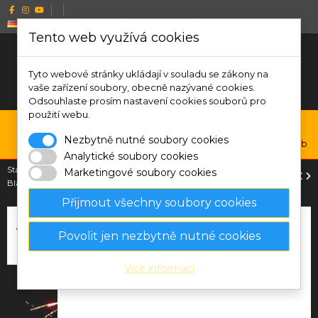
Deutsch
CZK Kč
Wishlist (
0
)
Compare (
0
)
Tento web využívá cookies
Tyto webové stránky ukládají v souladu se zákony na
vaše zařízení soubory, obecně nazývané cookies.
Odsouhlaste prosím nastavení cookies souborů pro
použití webu.
0
Nezbytně nutné soubory cookies
Menu
Suche
Anmelden
Warenkorb
Analytické soubory cookies
Startseite
Bengal-Leuchtbasis, Spinnen
Hoologans Kerze (Fackel)
Marketingové soubory cookies
Blau
Přijmout všechny soubory cookies
Povolit jen nezbytně nutné cookies
Více informací