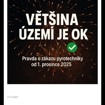
STOP DEZINFORMACÍM! Pravda o "zákazu
ohňostrojů" od 1. prosince 2025
21.11.2025
"Od prosince žádné ohňostroje!" - tenhle titulek v posledních dnech