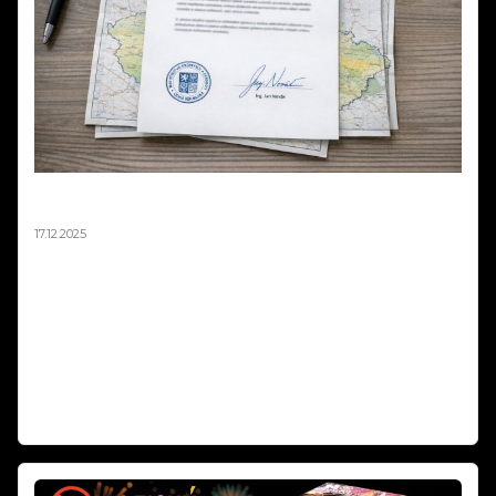
Mapa zákazů pyrotechniky není závazná –
stanovisko MPO 2025
17.12.2025
Ministerstvo průmyslu a obchodu oficiálně potvrdilo, že mapová
aplikace zobrazující zákazy odpalování pyrotechniky 2025 má pouze
orientační charakter a není právně závazná. V odpovědi na podnět
podnikatele z oboru pyrotechniky resort jasně uvádí: „Nikdo nemá
povinnost se touto mapovou aplikací řídit." Rozhodující je vždy
naplnění podmínek podle § 35b zákona o pyrotechnice, nikoli
zobrazení na mapě.
Weiterlesen