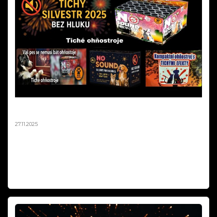
Tichý Ohňostroj Silvester 2025 | Balíčky pro Obce a
města od 10 000 Kč
27.11.2025
Tichý silvestrovský ohňostroj až o 90% tišší než klasický! Hotové
balíčky na europaletách pro obce od 10 000 Kč. Stejná vizuální
krása, nulový stres pro děti a zvířata. Největší tichý ohňostroj v ČR
jsme realizovali v Ústí nad Labem. Objednávejte do 15.12.2025!
Weiterlesen