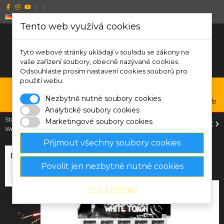
Deutsch
CZK Kč
Wishlist (
0
)
Compare (
0
)
Tento web využívá cookies
Tyto webové stránky ukládají v souladu se zákony na
vaše zařízení soubory, obecně nazývané cookies.
Odsouhlaste prosím nastavení cookies souborů pro
použití webu.
0
Nezbytně nutné soubory cookies
Menu
Suche
Anmelden
Warenkorb
Analytické soubory cookies
Startseite
Bengal-Leuchtbasis, Spinnen
Hoologans Kerze (Fackel)
Marketingové soubory cookies
Weiß
Přijmout všechny soubory cookies
Povolit jen nezbytně nutné cookies
Více informací