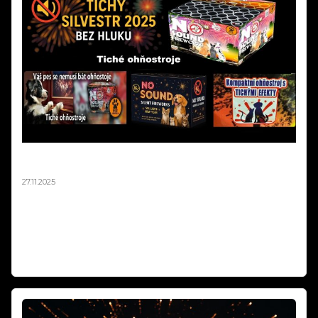
Tichý Ohňostroj Silvester 2025 | Balíčky pro Obce a
města od 10 000 Kč
27.11.2025
Tichý silvestrovský ohňostroj až o 90% tišší než klasický! Hotové
balíčky na europaletách pro obce od 10 000 Kč. Stejná vizuální
krása, nulový stres pro děti a zvířata. Největší tichý ohňostroj v ČR
jsme realizovali v Ústí nad Labem. Objednávejte do 15.12.2025!
Weiterlesen