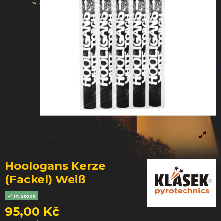
Hoologans Kerze
(Fackel) Weiß
In Stock
95,00 Kč