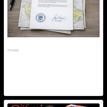
Mapa zákazů pyrotechniky není závazná –
stanovisko MPO 2025
17.12.2025
Ministerstvo průmyslu a obchodu oficiálně potvrdilo, že mapová
aplikace zobrazující zákazy odpalování pyrotechniky 2025 má pouze
orientační charakter a není právně závazná. V odpovědi na podnět
podnikatele z oboru pyrotechniky resort jasně uvádí: „Nikdo nemá
povinnost se touto mapovou aplikací řídit." Rozhodující je vždy
naplnění podmínek podle § 35b zákona o pyrotechnice, nikoli
zobrazení na mapě.
Weiterlesen