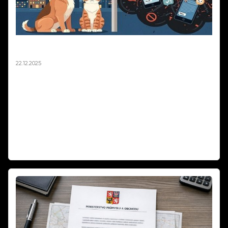
Silvestr 2025: Pravda o ohňostrojích a zvířatech |
Fakta vs. fake news
22.12.2025
Silvestr 2025: Pravda o ohňostrojích a zvířatech | Fakta vs. fake news.
Média každý rok straší, že ohňostroje zabíjejí tisíce ptáků a zvířat.
Sociální sítě zaplavují emotivní příspěvky o tragédiích na Silvestra.
Podívali jsme se na data z posledních let a výsledky vás možná
překvapí. Fakta vs. emoce – co je opravdu pravda o pyrotechnice a
zvířatech? Zabíjejí ohňostroje skutečně tisíce zvířat, nebo jde o
dezinformace? Zjistěte fakta o Silvestra 2025!
Weiterlesen