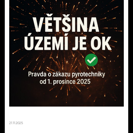
STOP DEZINFORMACÍM! Pravda o "zákazu
ohňostrojů" od 1. prosince 2025
21.11.2025
"Od prosince žádné ohňostroje!" - tenhle titulek v posledních dnech