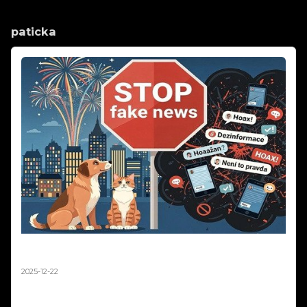
paticka
Silvestr 2025: Pravda o ohňostrojích a zvířatech |
Fakta vs. fake news
2025-12-22
Silvestr 2025: Pravda o ohňostrojích a zvířatech | Fakta vs. fake news.
Média každý rok straší, že ohňostroje zabíjejí tisíce ptáků a zvířat.