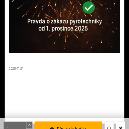
STOP DEZINFORMACÍM! Pravda o "zákazu
ohňostrojů" od 1. prosince 2025
2025-11-21
"Od prosince žádné ohňostroje!" - tenhle titulek v posledních dnech
vyděsil tisíce lidí. Rušíte oslavu? Nemusíte! Přečtěte si, co zákon
doopravdy říká a proč média šíří nepravdivé informace. Viděli jste
červenou mapu "zakázaného Česka"? Víte, že ministerstvo samo
upozorňuje, že má "pouze orientační charakter"? Zjistěte pravdu o
novém zákonu a proč většina území zůstává dostupných pro
ohňostroje. Dezinformace vs. realita.
Číst dál
Přidat do košíku