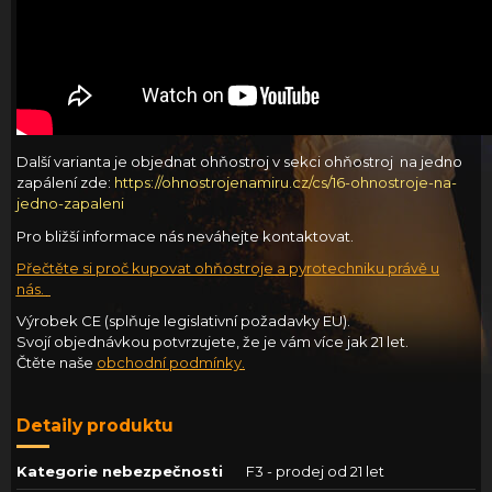
Další varianta je objednat ohňostroj v sekci ohňostroj na jedno
zapálení zde:
https://ohnostrojenamiru.cz/cs/16-ohnostroje-na-
jedno-zapaleni
Pro bližší informace nás neváhejte kontaktovat.
Přečtěte si proč kupovat ohňostroje a pyrotechniku právě u
nás.
Výrobek CE (splňuje legislativní požadavky EU).
Svojí objednávkou potvrzujete, že je vám více jak 21 let.
Čtěte naše
obchodní podmínky
.
Detaily produktu
Kategorie nebezpečnosti
F3 - prodej od 21 let