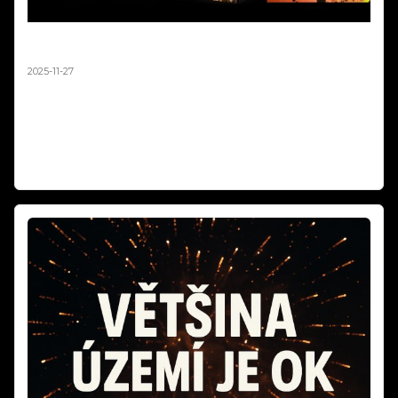
Tichý Ohňostroj Silvestr 2025 | Balíčky pro Obce a
města od 10 000 Kč
2025-11-27
Tichý silvestrovský ohňostroj až o 90% tišší než klasický! Hotové
balíčky na europaletách pro obce od 10 000 Kč. Stejná vizuální
krása, nulový stres pro děti a zvířata. Největší tichý ohňostroj v ČR
jsme realizovali v Ústí nad Labem. Objednávejte do 15.12.2025!
Číst dál