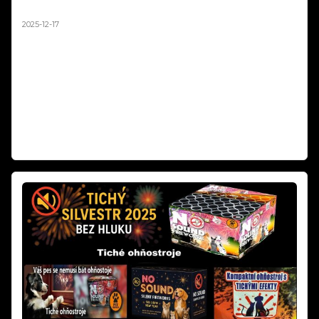
stanovisko MPO 2025
2025-12-17
Ministerstvo průmyslu a obchodu oficiálně potvrdilo, že mapová
aplikace zobrazující zákazy odpalování pyrotechniky 2025 má pouze
orientační charakter a není právně závazná. V odpovědi na podnět
podnikatele z oboru pyrotechniky resort jasně uvádí: „Nikdo nemá
povinnost se touto mapovou aplikací řídit." Rozhodující je vždy
naplnění podmínek podle § 35b zákona o pyrotechnice, nikoli
zobrazení na mapě.
Číst dál