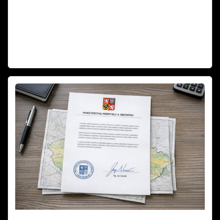
Sociální sítě zaplavují emotivní příspěvky o tragédiích na Silvestra.
Podívali jsme se na data z posledních let a výsledky vás možná
překvapí. Fakta vs. emoce – co je opravdu pravda o pyrotechnice a
zvířatech? Zabíjejí ohňostroje skutečně tisíce zvířat, nebo jde o
dezinformace? Zjistěte fakta o Silvestra 2025!
Číst dál
Mapa zákazů pyrotechniky není závazná –