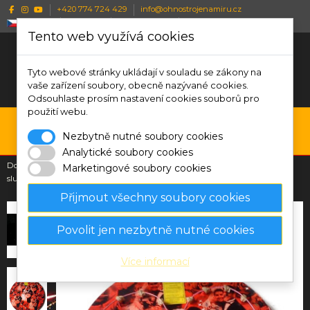
+420 774 724 429
info@ohnostrojenamiru.cz
Česky
CZK Kč
Wishlist (
0
)
Porovnat (
0
)
Tento web využívá cookies
Tyto webové stránky ukládají v souladu se zákony na
vaše zařízení soubory, obecně nazývané cookies.
Odsouhlaste prosím nastavení cookies souborů pro
použití webu.
0
Nezbytně nutné soubory cookies
Menu
Vyhledávání
Přihlásit se
Košík
Analytické soubory cookies
Domů
Svatební ohňostroje
Pyrotechnika Svatební srdce ve stříbném
Marketingové soubory cookies
slunci
Přijmout všechny soubory cookies
Povolit jen nezbytně nutné cookies
Více informací