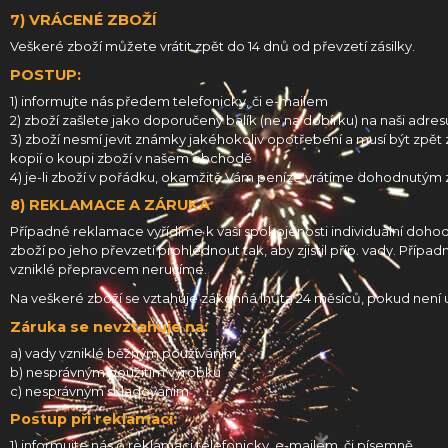
7) VRÁCENÉ ZBOŽÍ
Veškeré zboží můžete vrátit zpět do 14 dnů od převzetí zásilky.
POSTUP:
1) informujte nás předem telefonicky, či e-mailem
2) zboží zašlete jako doporučený balík (ne na dobírku) na naši adres
3) zboží nesmí jevit známky jakéhokoliv opotřebení a musí být zpět 
kopií o koupi zboží v našem obchodě
4) je-li zboží v pořádku, okamžitě Vám peníze vrátíme dohodnutý
8) REKLAMACE A ZÁRUKA
Případné reklamace vyřídíme k vaší spokojenosti individuální dohod
zboží po jeho převzetí prohlédnout tak, aby zjistil příp. vady. Případ
vzniklé přepravcem neručíme.
Na veškeré zboží se vztahuje zákonná lhůta 24 měsíců, pokud není 
Záruka se nevztahuje na:
a) vady vzniklé běžným používáním
b) nesprávným použitím výrobku
c) nesprávným skladováním
Postup při reklamaci:
1) informujte nás o reklamaci telefonicky, e-mailem, či písemně