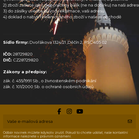
2) zboží zašlete jako doporučený balík (ne na dobírku) na naši adres
3) do zásilky uveďte důvod reklamace, vaši adresu
4) doklad o nabytí reklamovaného zboží v našem obchodě
Sídlo firmy:
Dvořákova 1324/21 ,Děčín 2, PSČ 405 02
IČO:
28729820
DIČ:
CZ28729820
Zákony a předpisy:
zák. č. 455/1991 Sb., o živnostenském podnikání
zák. č. 101/2000 Sb. o ochraně osobních údajů
Odběr novinek můžete kdykoliv zrušit. Pokud to chcete udělat, naše kontaktní
informace naleznete v právním oznámení.