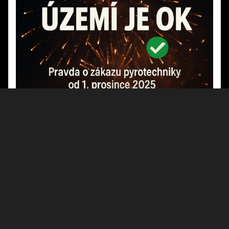
STOP DEZINFORMACÍM! Pravda o "zákazu
ohňostrojů" od 1. prosince 2025
2025-11-21
"Od prosince žádné ohňostroje!" - tenhle titulek v posledních dnech
vyděsil tisíce lidí. Rušíte oslavu? Nemusíte! Přečtěte si, co zákon
doopravdy říká a proč média šíří nepravdivé informace. Viděli jste
červenou mapu "zakázaného Česka"? Víte, že ministerstvo samo
upozorňuje, že má "pouze orientační charakter"? Zjistěte pravdu o
novém zákonu a proč většina území zůstává dostupných pro
ohňostroje. Dezinformace vs. realita.