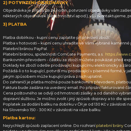
2) POTVRZENÍ OBJEDNÁVKY
Objednávka je přijata do 24 hodin, potvrzení objednávky vám zašl
některých objednávek (větší množství apod.), vás zkontaktujeme, pr
3) PLATBA
Platba dobírkou - kupní cenu zaplatíte při převzetí zboží.
Platba v hotovosti – kupní cenu uhradíte ve Vámi vybrané kamenné
Platební bránou PayPal.
Platební bránou, společnosti ComGate Payments, a.s.
https://www.
Bankovním převodem - částku za zboží můžete poukázat před exp
Doklady ke zboží odešle prodávající kupujícímu elektronicky a zár
Požádá-li o to kupující, potvrdí mu prodávající v písemné formě, v j
jakým způsobem může kupující práva z nich uplatnit.
Do zahraničí je platba možná pouze bankovním převodem, platbou P
Faktura bude zaslána na uvedený email. Po připsání fakturované čá
Cena poštovného se odvíjí od hmotnosti zásilky a od daného vybrané
dopravní službou. Je možno zvolit i jiný způsob dopravy a to dle spe
Poplatek za dodání balíku na dobírku v ČR je od 130 Kč v závislosti na
Na Slovensko 150 - 300 Kč v závislosti na váze balíku.
Platba kartou:
Nejrychlejší způsob zaplacení online. Do rozhraní
platební brány
ComG