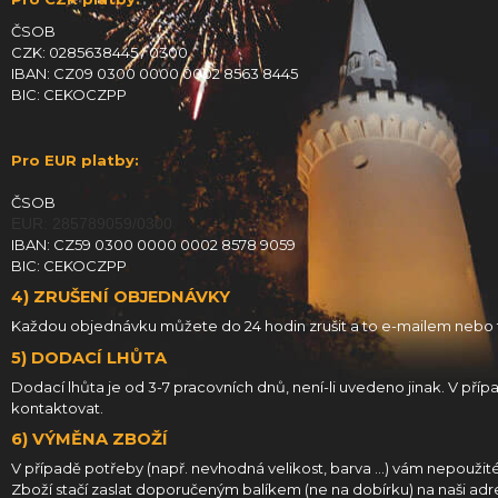
ČSOB
CZK: 0285638445 / 0300
IBAN: CZ09 0300 0000 0002 8563 8445
BIC: CEKOCZPP
Pro EUR platby:
ČSOB
EUR: 285789059/0300
IBAN: CZ59 0300 0000 0002 8578 9059
BIC: CEKOCZPP
4) ZRUŠENÍ OBJEDNÁVKY
Každou objednávku můžete do 24 hodin zrušit a to e-mailem nebo te
5) DODACÍ LHŮTA
Dodací lhůta je od 3-7 pracovních dnů, není-li uvedeno jinak. V p
kontaktovat.
6) VÝMĚNA ZBOŽÍ
V případě potřeby (např. nevhodná velikost, barva ...) vám nepoužit
Zboží stačí zaslat doporučeným balíkem (ne na dobírku) na naši adr