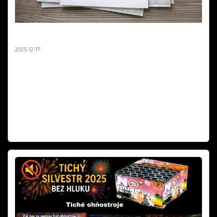
Mapa zákazů pyrotechniky není závazná –
stanovisko MPO 2025
2025-12-17
Ministerstvo průmyslu a obchodu oficiálně potvrdilo, že mapová
aplikace zobrazující zákazy odpalování pyrotechniky 2025 má pouze
orientační charakter a není právně závazná. V odpovědi na podnět
podnikatele z oboru pyrotechniky resort jasně uvádí: „Nikdo nemá
povinnost se touto mapovou aplikací řídit." Rozhodující je vždy
naplnění podmínek podle § 35b zákona o pyrotechnice, nikoli
zobrazení na mapě.
Číst dál