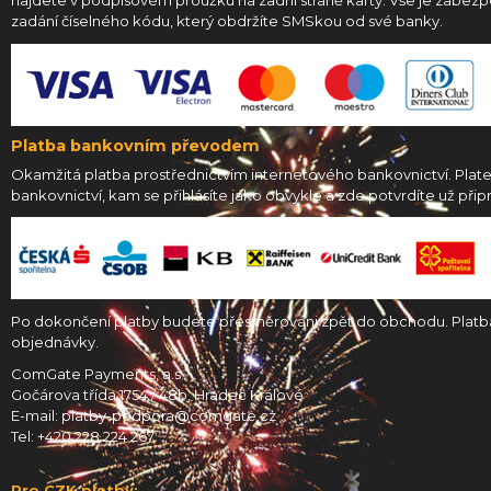
najdete v podpisovém proužku na zadní straně karty. Vše je zabez
zadání číselného kódu, který obdržíte SMSkou od své banky.
Platba bankovním převodem
Okamžitá platba prostřednictvím internetového bankovnictví. Pla
bankovnictví, kam se přihlásíte jako obvykle a zde potvrdíte už přip
Po dokončení platby budete přesměrováni zpět do obchodu. Platba
objednávky.
ComGate Payments, a.s.
Gočárova třída 1754 / 48b, Hradec Králové
E-mail: platby-podpora@comgate.cz
Tel: +420 228 224 267
Pro CZK platby: