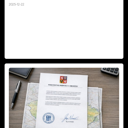
2025-12-22
Silvestr 2025: Pravda o ohňostrojích a zvířatech | Fakta vs. fake news.
Média každý rok straší, že ohňostroje zabíjejí tisíce ptáků a zvířat.
Sociální sítě zaplavují emotivní příspěvky o tragédiích na Silvestra.
Podívali jsme se na data z posledních let a výsledky vás možná
překvapí. Fakta vs. emoce – co je opravdu pravda o pyrotechnice a
zvířatech? Zabíjejí ohňostroje skutečně tisíce zvířat, nebo jde o
dezinformace? Zjistěte fakta o Silvestra 2025!
Číst dál