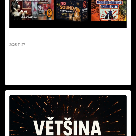
Tichý Ohňostroj Silvestr 2025 | Balíčky pro Obce a
města od 10 000 Kč
2025-11-27
Tichý silvestrovský ohňostroj až o 90% tišší než klasický! Hotové
balíčky na europaletách pro obce od 10 000 Kč. Stejná vizuální
krása, nulový stres pro děti a zvířata. Největší tichý ohňostroj v ČR
jsme realizovali v Ústí nad Labem. Objednávejte do 15.12.2025!
Číst dál