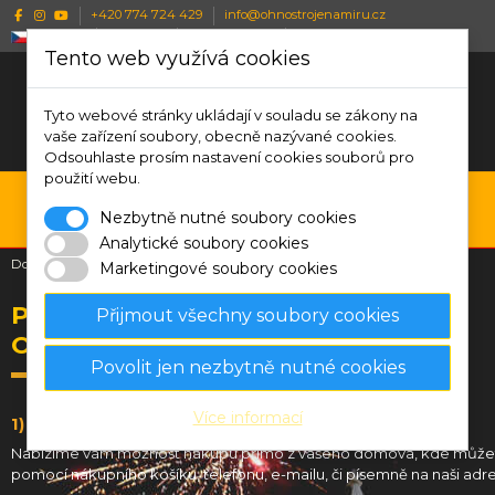
+420 774 724 429
info@ohnostrojenamiru.cz
Česky
CZK Kč
Wishlist (
0
)
Porovnat (
0
)
Tento web využívá cookies
Tyto webové stránky ukládají v souladu se zákony na
vaše zařízení soubory, obecně nazývané cookies.
Odsouhlaste prosím nastavení cookies souborů pro
použití webu.
0
Nezbytně nutné soubory cookies
Menu
Vyhledávání
Přihlásit se
Košík
Analytické soubory cookies
Domů
Platba, dodání a reklamace Ohňostroje na míru
Marketingové soubory cookies
Platba, dodání a reklamace
Přijmout všechny soubory cookies
Ohňostroje na míru
Povolit jen nezbytně nutné cookies
Více informací
1) OBJEDNÁVÁNÍ
Nabízíme vám možnost nákupu přímo z vašeho domova, kde můžet
pomocí nákupního košíku, telefonu, e-mailu, či písemně na naši adr