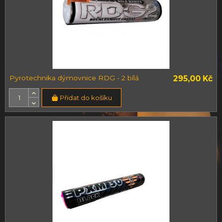
Pyrotechnika dýmovnice RDG - 2 bílá
295,00 Kč
Přidat do košíku