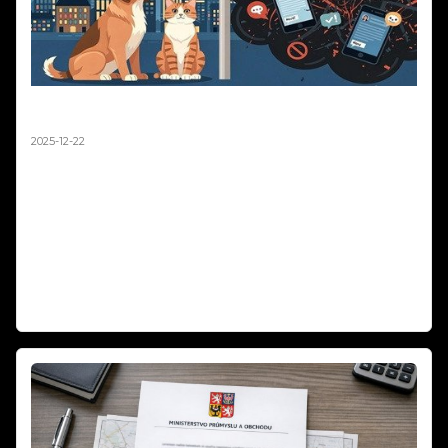
Silvestr 2025: Pravda o ohňostrojích a zvířatech |
Fakta vs. fake news
2025-12-22
Silvestr 2025: Pravda o ohňostrojích a zvířatech | Fakta vs. fake news.
Média každý rok straší, že ohňostroje zabíjejí tisíce ptáků a zvířat.
Sociální sítě zaplavují emotivní příspěvky o tragédiích na Silvestra.
Podívali jsme se na data z posledních let a výsledky vás možná
překvapí. Fakta vs. emoce – co je opravdu pravda o pyrotechnice a
zvířatech? Zabíjejí ohňostroje skutečně tisíce zvířat, nebo jde o
dezinformace? Zjistěte fakta o Silvestra 2025!
Číst dál