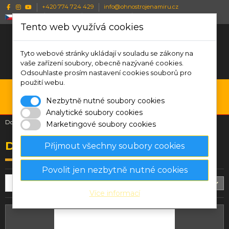
+420 774 724 429
info@ohnostrojenamiru.cz
Česky
CZK Kč
Wishlist (
0
)
Porovnat (
0
)
Tento web využívá cookies
Tyto webové stránky ukládají v souladu se zákony na
vaše zařízení soubory, obecně nazývané cookies.
Odsouhlaste prosím nastavení cookies souborů pro
použití webu.
0
Nezbytně nutné soubory cookies
Menu
Vyhledávání
Přihlásit se
Košík
Analytické soubory cookies
Domů
Dýmovnice
Marketingové soubory cookies
Dýmovnice
Přijmout všechny soubory cookies
Povolit jen nezbytně nutné cookies
Filtrovat
Důležitost
10
Více informací