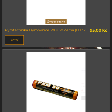
Vyprodáno
Pyrotechnika Dýmovnice PXM30 černá (Black)
95,00 Kč
Detail