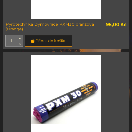
Pyrotechnika Dýmovnice PXM30 oranžová
95,00 Kč
(Orange)
Přidat do košíku