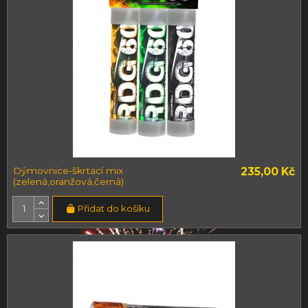
Dýmovnice-škrtací mix
235,00 Kč
(zelená,oranžová,černá)
Přidat do košíku