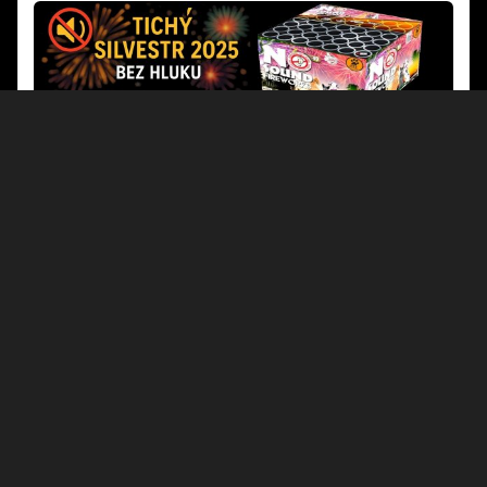
Tichý Ohňostroj Silvestr 2025 | Balíčky pro Obce a
města od 10 000 Kč
2025-11-27
Tichý silvestrovský ohňostroj až o 90% tišší než klasický! Hotové
balíčky na europaletách pro obce od 10 000 Kč. Stejná vizuální
krása, nulový stres pro děti a zvířata. Největší tichý ohňostroj v ČR
jsme realizovali v Ústí nad Labem. Objednávejte do 15.12.2025!
Číst dál