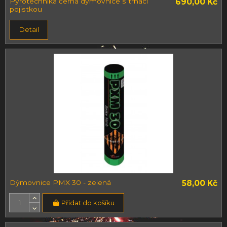
Pyrotechnika černá dýmovnice s trhací
690,00 Kč
pojistkou
Detail
Dýmovnice PMX 30 - zelená
58,00 Kč
Přidat do košíku