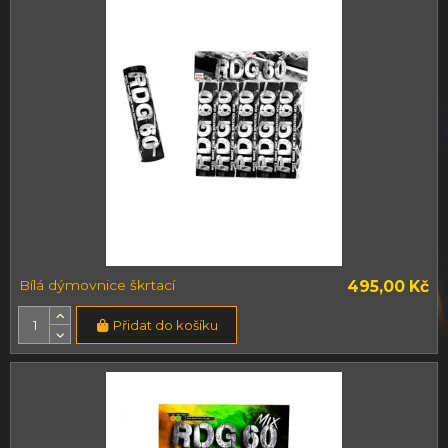
Bílá dýmovnice škrtací
495,00 Kč
Přidat do košíku