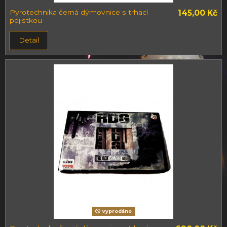
Pyrotechnika černá dýmovnice s trhací
145,00 Kč
pojistkou
Detail
Vyprodáno