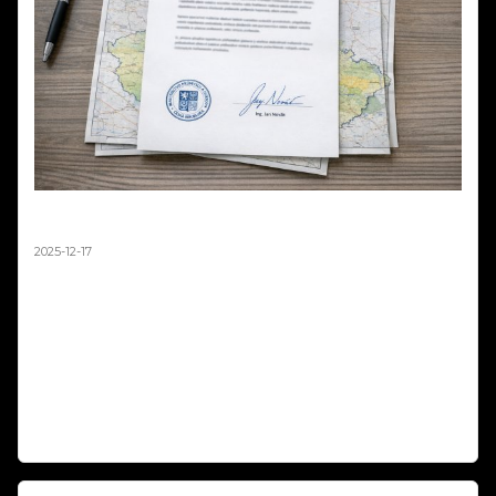
Mapa zákazů pyrotechniky není závazná –
stanovisko MPO 2025
2025-12-17
Ministerstvo průmyslu a obchodu oficiálně potvrdilo, že mapová
aplikace zobrazující zákazy odpalování pyrotechniky 2025 má pouze
orientační charakter a není právně závazná. V odpovědi na podnět
podnikatele z oboru pyrotechniky resort jasně uvádí: „Nikdo nemá
povinnost se touto mapovou aplikací řídit." Rozhodující je vždy
naplnění podmínek podle § 35b zákona o pyrotechnice, nikoli
zobrazení na mapě.
Číst dál