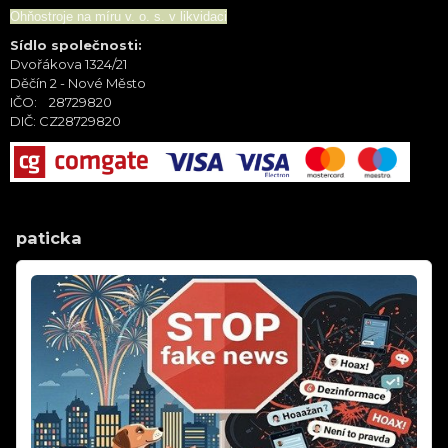
Ohňostroje na míru v. o. s. v likvidaci
Sídlo společnosti:
Dvořákova 1324/21
Děčín 2 - Nové Město
IČO: 28729820
DIČ: CZ28729820
paticka