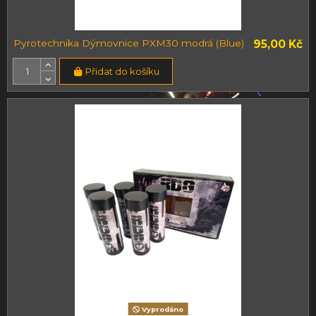
Pyrotechnika Dýmovnice PXM30 modrá (Blue)
95,00 Kč
Přidat do košíku
Vyprodáno