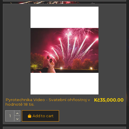
Pyrotechnika Video - Svatební ohňostroj v
Kč35,000.00
hodnotě 18 tis.
Add to cart