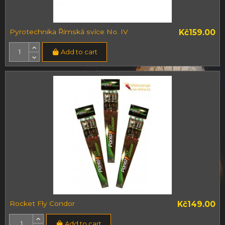
Pyrotechnika Římská svíce No. IV
Kč159.00
Add to cart
Rocket Fly Condor
Kč149.00
Add to cart