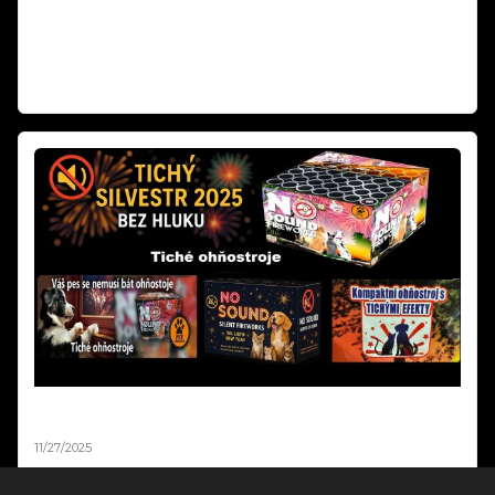
povinnost se touto mapovou aplikací řídit." Rozhodující je vždy
naplnění podmínek podle § 35b zákona o pyrotechnice, nikoli
zobrazení na mapě.
Read more
Tichý Ohňostroj Silvester 2025 | Balíčky pro Obce a
města od 10 000 Kč
11/27/2025
Tichý silvestrovský ohňostroj až o 90% tišší než klasický! Hotové