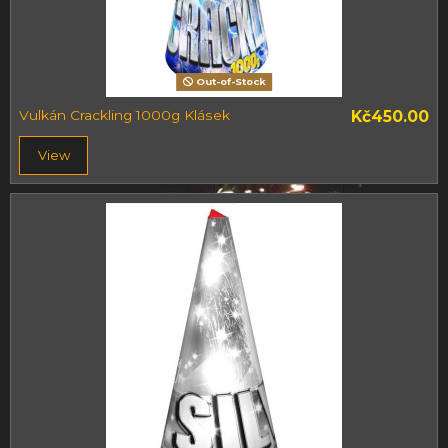
Out-of-Stock
Vulkán Crackling 1000g Klásek
Kč450.00
View