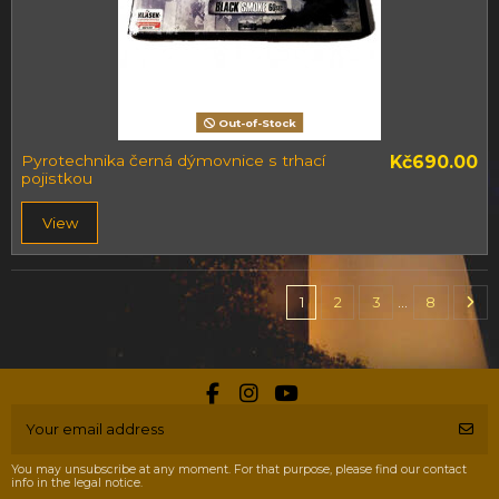
Out-of-Stock
Pyrotechnika černá dýmovnice s trhací
Kč690.00
pojistkou
View
1
2
3
…
8
You may unsubscribe at any moment. For that purpose, please find our contact
info in the legal notice.