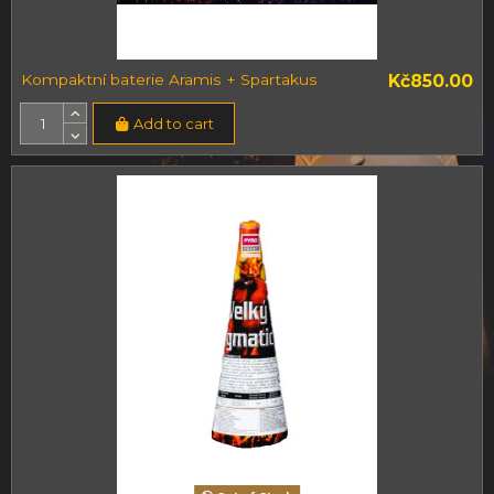
Kompaktní baterie Aramis + Spartakus
Kč850.00
Add to cart