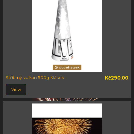
Out-of-Stock
Stříbrný vulkán 500g Klásek
Kč290.00
View