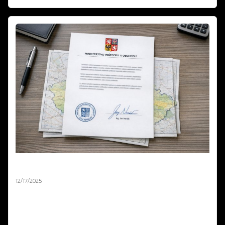
Mapa zákazů pyrotechniky není závazná –
stanovisko MPO 2025
12/17/2025
Ministerstvo průmyslu a obchodu oficiálně potvrdilo, že mapová
aplikace zobrazující zákazy odpalování pyrotechniky 2025 má pouze
orientační charakter a není právně závazná. V odpovědi na podnět
podnikatele z oboru pyrotechniky resort jasně uvádí: „Nikdo nemá