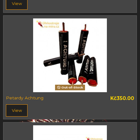
View
Out-of-Stock
Petardy Achtung
Kč350.00
View