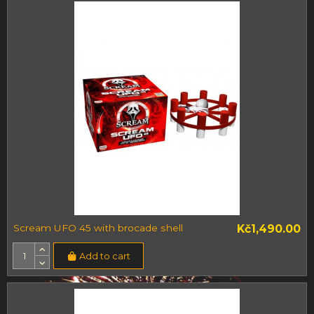
Scream UFO 45 with brocade shell
Kč1,490.00
Add to cart