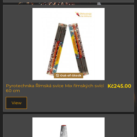
Out-of-Stock
Pyrotechnika Římská svíce Mix římských svící
Kč245.00
60 cm
View