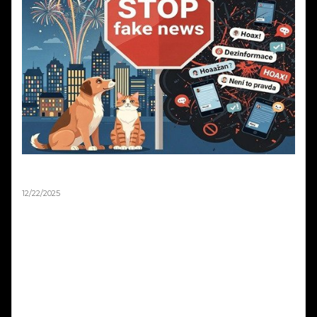
Silvestr 2025: Pravda o ohňostrojích a zvířatech |
Fakta vs. fake news
12/22/2025
Silvestr 2025: Pravda o ohňostrojích a zvířatech | Fakta vs. fake news.
Média každý rok straší, že ohňostroje zabíjejí tisíce ptáků a zvířat.
Sociální sítě zaplavují emotivní příspěvky o tragédiích na Silvestra.
Podívali jsme se na data z posledních let a výsledky vás možná
překvapí. Fakta vs. emoce – co je opravdu pravda o pyrotechnice a
zvířatech? Zabíjejí ohňostroje skutečně tisíce zvířat, nebo jde o
dezinformace? Zjistěte fakta o Silvestra 2025!
Read more