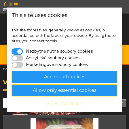
English
CZK Kč
Wishlist (
0
)
Compare (
0
)
This site uses cookies
This site stores files, generally known as cookies, in
accordance with the laws of your device. By using these
sites, you consent to this.
0
Nezbytně nutné soubory cookies
Analytické soubory cookies
Menu
Search
Sign in
Cart
Marketingové soubory cookies
Home
Vše
Accept all cookies
Vše
Allow only essential cookies
Filter
Relevance
24
More information