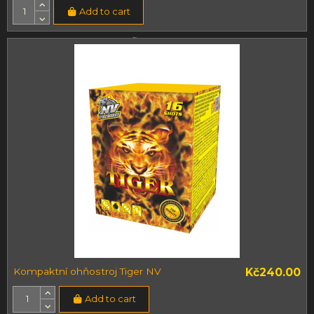
Add to cart
Kompaktní ohňostroj Tiger NV
Kč240.00
Add to cart