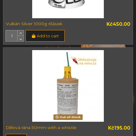
Vulkán Silver 1000g Klásek
Kč450.00
Add to cart
Out-of-Stock
Dělová rána 50mm with a whistle
Kč195.00