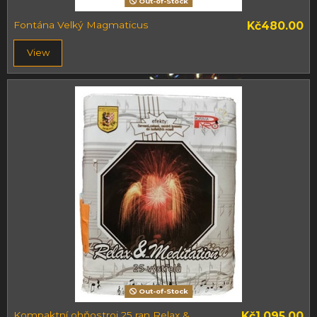
Out-of-Stock
Fontána Velký Magmaticus
Kč480.00
View
Out-of-Stock
Kompaktní ohňostroj 25 ran Relax &
Kč1,095.00