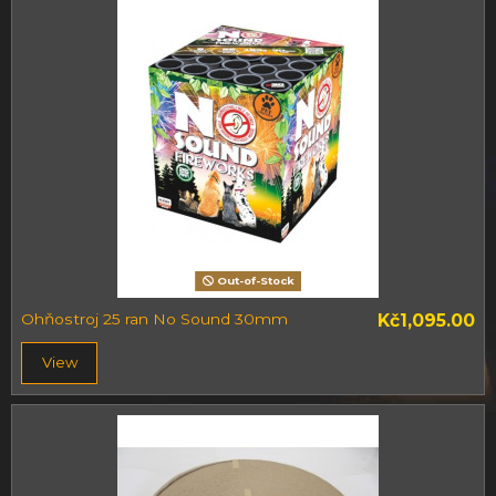
Out-of-Stock
Ohňostroj 25 ran No Sound 30mm
Kč1,095.00
View