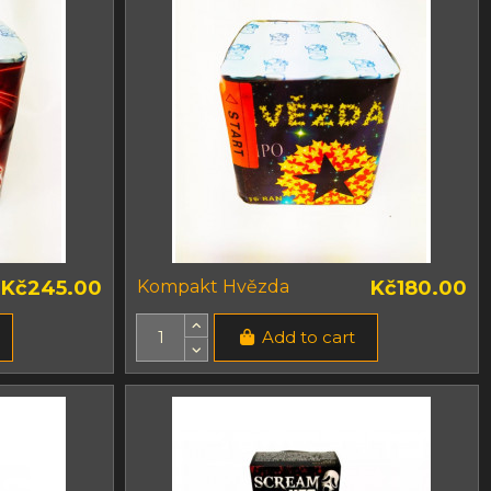
Kč245.00
Kompakt Hvězda
Kč180.00
Add to cart