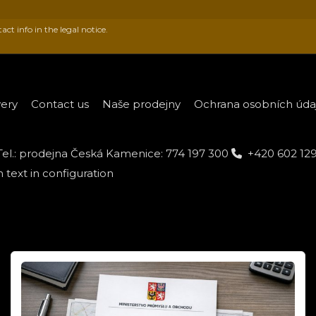
t info in the legal notice.
very
Contact us
Naše prodejny
Ochrana osobních údajů
Tel.: prodejna Česká Kamenice: 774 197 300
+420 602 12
text in configuration