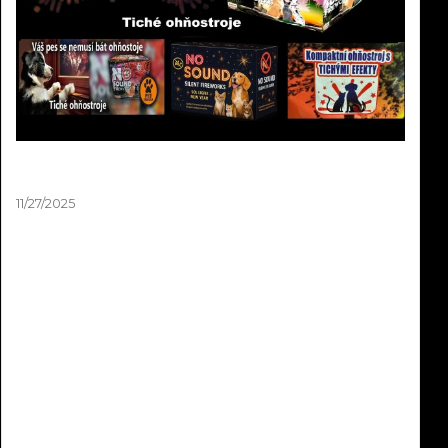
Tichý Ohňostroj Silvester 2025 | Balíčky pro
Obce a města od 10 000 Kč
11/27/2025
Tichý silvestrovský ohňostroj až o 90% tišší než klasický!
Hotové balíčky na europaletách pro obce od 10 000 Kč.
Stejná vizuální krása, nulový stres pro děti a zvířata.
Největší tichý ohňostroj v ČR jsme realizovali v Ústí nad
Labem. Objednávejte do 15.12.2025!
Read more