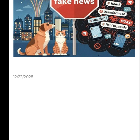
Silvestr 2025: Pravda o ohňostrojích a zvířatech
| Fakta vs. fake news
12/22/2025
Silvestr 2025: Pravda o ohňostrojích a zvířatech | Fakta
vs. fake news. Média každý rok straší, že ohňostroje
zabíjejí tisíce ptáků a zvířat. Sociální sítě zaplavují emotivní
příspěvky o tragédiích na Silvestra. Podívali jsme se na
data z posledních let a výsledky vás možná překvapí.
Fakta vs. emoce – co je opravdu pravda o pyrotechnice a
zvířatech? Zabíjejí ohňostroje skutečně tisíce zvířat, nebo
jde o dezinformace? Zjistěte fakta o Silvestra 2025!