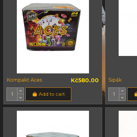
Kompakt Aces
Kč580.00
Sipák
Add to cart