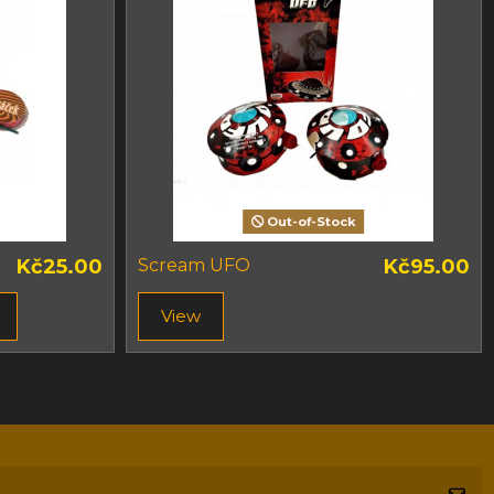
Out-of-Stock
Kč25.00
Scream UFO
Kč95.00
View