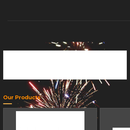
Shipping worldwide
Lorem ipsum dolor sit amet, consectetu
Our Products