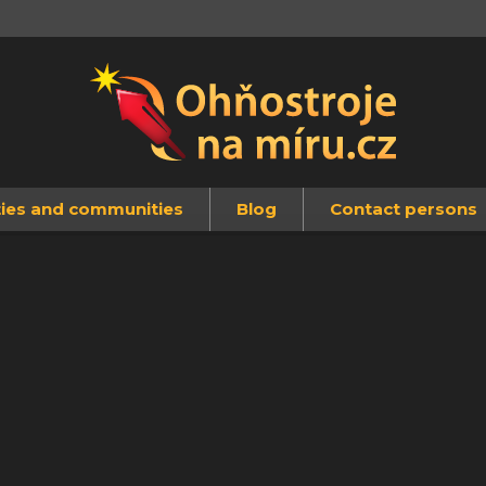
ities and communities
Blog
Contact persons