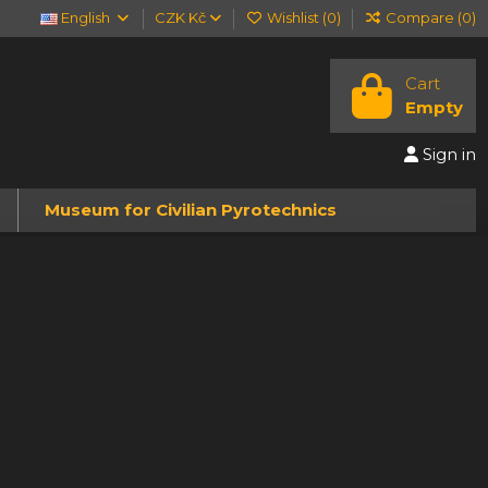
English
CZK Kč
Wishlist (
0
)
Compare (
0
)
Cart
Empty
Sign in
Museum for Civilian Pyrotechnics