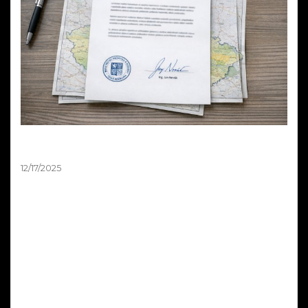
Mapa zákazů pyrotechniky není závazná –
stanovisko MPO 2025
12/17/2025
Ministerstvo průmyslu a obchodu oficiálně potvrdilo, že
mapová aplikace zobrazující zákazy odpalování
pyrotechniky 2025 má pouze orientační charakter a není
právně závazná. V odpovědi na podnět podnikatele z
oboru pyrotechniky resort jasně uvádí: „Nikdo nemá
povinnost se touto mapovou aplikací řídit." Rozhodující je
vždy naplnění podmínek podle § 35b zákona o
pyrotechnice, nikoli zobrazení na mapě.