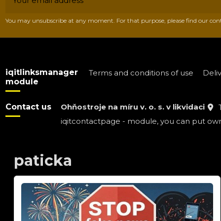
You may unsubscribe at any moment. For that purpose, please find our contac
iqitlinksmanager
Terms and conditions of use
Deli
module
Contact us
Ohňostroje na míru v. o. s. v likvidaci
iqitcontactpage - module, you can put own 
paticka