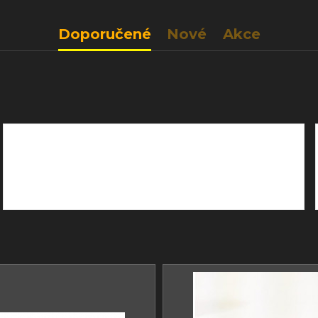
Doporučené
Nové
Akce
We cut our prices
I am text block. Click edit button to
change this text.