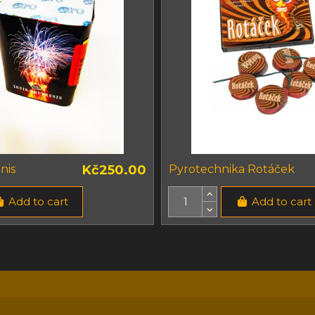
nis
Kč250.00
Pyrotechnika Rotáček
Add to cart
Add to cart