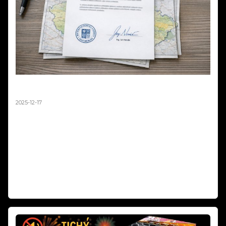
Mapa zákazů pyrotechniky není závazná –
stanovisko MPO 2025
2025-12-17
Ministerstvo průmyslu a obchodu oficiálně potvrdilo, že mapová
aplikace zobrazující zákazy odpalování pyrotechniky 2025 má pouze
orientační charakter a není právně závazná. V odpovědi na podnět
podnikatele z oboru pyrotechniky resort jasně uvádí: „Nikdo nemá
povinnost se touto mapovou aplikací řídit." Rozhodující je vždy
naplnění podmínek podle § 35b zákona o pyrotechnice, nikoli
zobrazení na mapě.
Číst dál