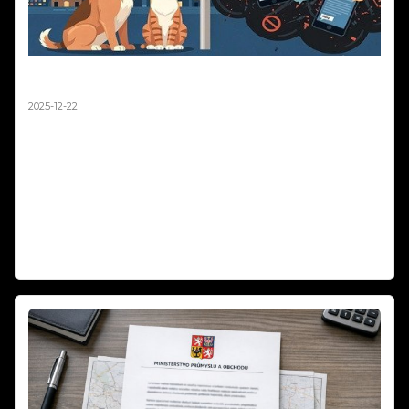
Silvestr 2025: Pravda o ohňostrojích a zvířatech |
Fakta vs. fake news
2025-12-22
Silvestr 2025: Pravda o ohňostrojích a zvířatech | Fakta vs. fake news.
Média každý rok straší, že ohňostroje zabíjejí tisíce ptáků a zvířat.
Sociální sítě zaplavují emotivní příspěvky o tragédiích na Silvestra.
Podívali jsme se na data z posledních let a výsledky vás možná
překvapí. Fakta vs. emoce – co je opravdu pravda o pyrotechnice a
zvířatech? Zabíjejí ohňostroje skutečně tisíce zvířat, nebo jde o
dezinformace? Zjistěte fakta o Silvestra 2025!
Číst dál