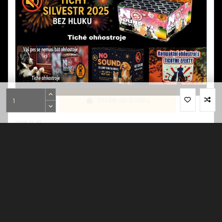
Přidat do košíku
Tichý Ohňostroj Silvestr 2025 | Balíčky pro Obce a
města od 10 000 Kč
2025-11-27
Tichý silvestrovský ohňostroj až o 90% tišší než klasický! Hotové
balíčky na europaletách pro obce od 10 000 Kč. Stejná vizuální
krása, nulový stres pro děti a zvířata. Největší tichý ohňostroj v ČR
jsme realizovali v Ústí nad Labem. Objednávejte do 15.12.2025!
Číst dál