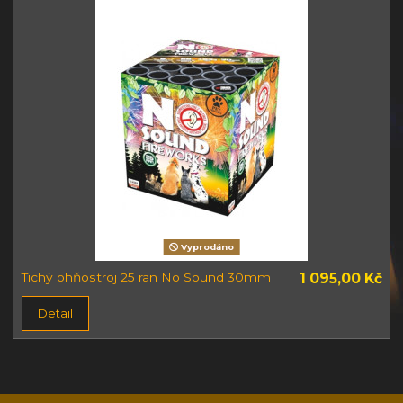
Vyprodáno
Tichý ohňostroj 25 ran No Sound 30mm
1 095,00 Kč
Detail