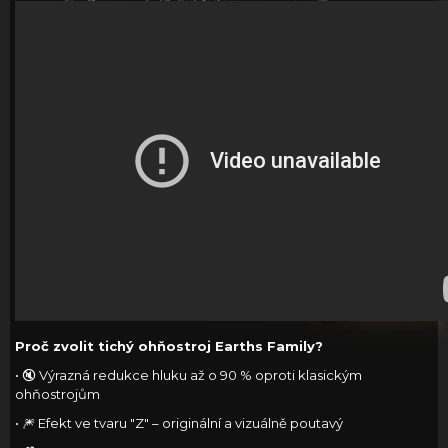
Proč zvolit tichý ohňostroj Earths Family?
• 🔇 Výrazná redukce hluku až o 90 % oproti klasickým
ohňostrojům
• 🎆 Efekt ve tvaru "Z" – originální a vizuálně poutavý