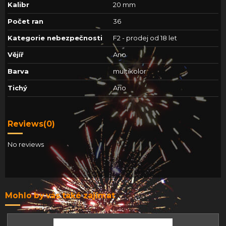
Kalibr
20 mm
Počet ran
36
Kategorie nebezpečnosti
F2 - prodej od 18 let
Vějíř
Ano
Barva
multikolor
Tichý
Ano
Reviews
(0)
No reviews
Mohlo by vás také zajímat