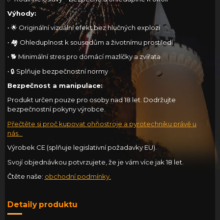
Výhody:
• 🌟 Originální vizuální efekt bez hlučných explozí
• 🏘️ Ohleduplnost k sousedům a životnímu prostředí
• 🐕 Minimální stres pro domácí mazlíčky a zvířata
• 🔒 Splňuje bezpečnostní normy
Bezpečnost a manipulace:
Produkt určen pouze pro osoby nad 18 let. Dodržujte
bezpečnostní pokyny výrobce.
Přečtěte si proč kupovat ohňostroje a pyrotechniku právě u
nás.
Výrobek CE (splňuje legislativní požadavky EU).
Svojí objednávkou potvrzujete, že je vám více jak 18 let.
Čtěte naše:
obchodní podmínky
.
Detaily produktu