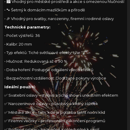
• 🏙️ Vhodný pro městské prostředí a akce s omezenou hlučností
• 🐾 Šetrný k domácím mazlíčkům a přírodě
• 🎉 Vhodný pro svatby, narozeniny, firemní i rodinné oslavy
Technické parametry:
• Počet výstřelů: 36
• Kalibr: 20 mm
• Typ efektů: Tiché světlicové efekty, tvar "Z"
• Hlučnost: Redukovaná až o 90 %
• Doba hoření: Postupné odpálení všech efektů
• Bezpečnostní vzdálenost: Dodržujte pokyny výrobce
Ideální použití:
✅ Svatební oslavy – stylová a tichá show s unikátním efektem
✅ Narozeninové oslavy – působivý a klidný zážitek
✅ Městské akce – tam, kde je potřeba šetřit noční klid
✅ Firemní večírky – profesionální zakončení programů
✅ Rodinné oslavy – bezpečné a ohleduplné k okolí