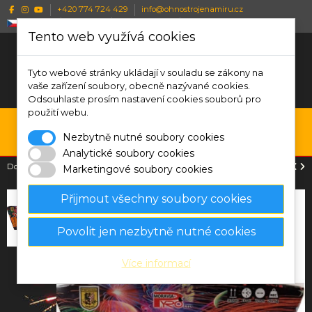
+420 774 724 429
info@ohnostrojenamiru.cz
Česky
CZK Kč
Wishlist (
0
)
Porovnat (
0
)
Tento web využívá cookies
Tyto webové stránky ukládají v souladu se zákony na
vaše zařízení soubory, obecně nazývané cookies.
Odsouhlaste prosím nastavení cookies souborů pro
použití webu.
0
Nezbytně nutné soubory cookies
Menu
Vyhledávání
Přihlásit se
Košík
Analytické soubory cookies
Domů
Tichý ohňostroj 36 ran Earths Family
Marketingové soubory cookies
Přijmout všechny soubory cookies
Povolit jen nezbytně nutné cookies
Více informací