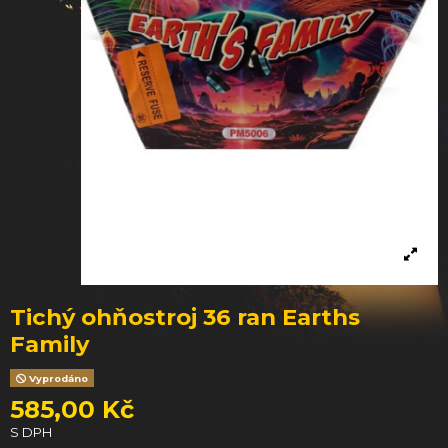
Tichý ohňostroj 36 ran Earths
Family
Vyprodáno
585,00 Kč
S DPH