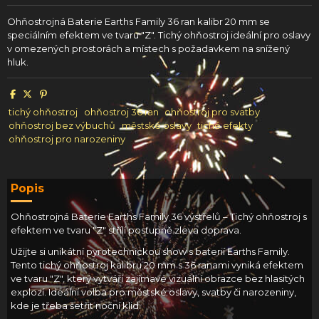
Ohňostrojná Baterie Earths Family 36 ran kalibr 20 mm se
speciálním efektem ve tvaru "Z". Tichý ohňostroj ideální pro oslavy
v omezených prostorách a místech s požadavkem na snížený
hluk.
tichý ohňostroj
ohňostroj 36 ran
ohňostroj pro svatby
ohňostroj bez výbuchů
městské oslavy
tiché efekty
ohňostroj pro narozeniny
Popis
Ohňostrojná Baterie Earths Family 36 výstřelů – Tichý ohňostroj s
efektem ve tvaru "Z" střílí postupně zleva doprava.
Užijte si unikátní pyrotechnickou show s baterií Earths Family.
Tento tichý ohňostroj kalibru 20 mm s 36 ranami vyniká efektem
ve tvaru "Z", který vytváří zajímavé vizuální obrazce bez hlasitých
explozí. Ideální volba pro městské oslavy, svatby či narozeniny,
kde je třeba šetřit noční klid.