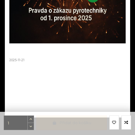
STOP DEZINFORMACÍM! Pravda o "zákazu
ohňostrojů" od 1. prosince 2025
2025-11-21
"Od prosince žádné ohňostroje!" - tenhle titulek v posledních dnech
vyděsil tisíce lidí. Rušíte oslavu? Nemusíte! Přečtěte si, co zákon
doopravdy říká a proč média šíří nepravdivé informace. Viděli jste
červenou mapu "zakázaného Česka"? Víte, že ministerstvo samo
upozorňuje, že má "pouze orientační charakter"? Zjistěte pravdu o
novém zákonu a proč většina území zůstává dostupných pro
ohňostroje. Dezinformace vs. realita.
Číst dál
Přidat do košíku