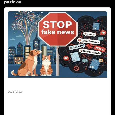
paticka
Silvestr 2025: Pravda o ohňostrojích a zvířatech |
Fakta vs. fake news
2025-12-22
Silvestr 2025: Pravda o ohňostrojích a zvířatech | Fakta vs. fake news.
Média každý rok straší, že ohňostroje zabíjejí tisíce ptáků a zvířat.
Sociální sítě zaplavují emotivní příspěvky o tragédiích na Silvestra.
Podívali jsme se na data z posledních let a výsledky vás možná