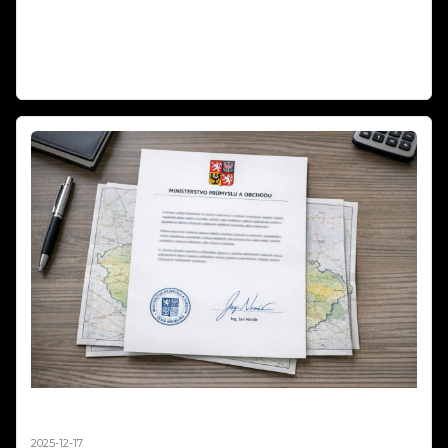
překvapí. Fakta vs. emoce – co je opravdu pravda o pyrotechnice a
zvířatech? Zabíjejí ohňostroje skutečně tisíce zvířat, nebo jde o
dezinformace? Zjistěte fakta o Silvestra 2025!
Číst dál
Mapa zákazů pyrotechniky není závazná –
stanovisko MPO 2025
2025-12-17