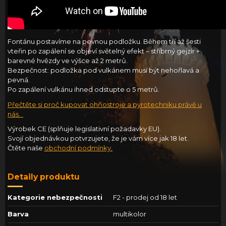
Fontánu postavíme na pevnou podložku. Během tří až šesti
vteřin po zapálení se objeví světelný efekt – stříbrný gejzír +
barevné hvězdy ve výšce až 2 metrů.
Bezpečnost: podložka pod vulkánem musí být nehořlavá a
pevná.
Po zapálení vulkánu ihned odstupte o 5 metrů.
Přečtěte si proč kupovat ohňostroje a pyrotechniku právě u
nás.
Výrobek CE (splňuje legislativní požadavky EU).
Svojí objednávkou potvrzujete, že je vám více jak 18 let.
Čtěte naše
obchodní podmínky
.
Detaily produktu
Kategorie nebezpečnosti
F2 - prodej od 18 let
Barva
multikolor