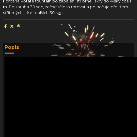
Fontána Rotate fountain po zapálení stříbrné jiskry do výšky cca 1
m. Po zhruba 30 sec, začne těleso rotovat a pokračuje efektem
stříbrných jisker dalších 30 sec.
Popis