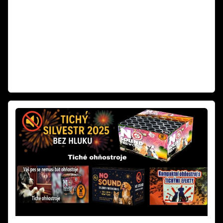
Ministerstvo průmyslu a obchodu oficiálně potvrdilo, že mapová
aplikace zobrazující zákazy odpalování pyrotechniky 2025 má pouze
orientační charakter a není právně závazná. V odpovědi na podnět
podnikatele z oboru pyrotechniky resort jasně uvádí: „Nikdo nemá
povinnost se touto mapovou aplikací řídit." Rozhodující je vždy
naplnění podmínek podle § 35b zákona o pyrotechnice, nikoli
zobrazení na mapě.
Číst dál