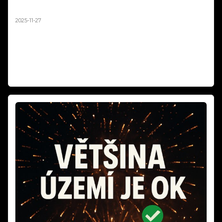
Tichý Ohňostroj Silvestr 2025 | Balíčky pro Obce a
města od 10 000 Kč
2025-11-27
Tichý silvestrovský ohňostroj až o 90% tišší než klasický! Hotové
balíčky na europaletách pro obce od 10 000 Kč. Stejná vizuální
krása, nulový stres pro děti a zvířata. Největší tichý ohňostroj v ČR
jsme realizovali v Ústí nad Labem. Objednávejte do 15.12.2025!
Číst dál