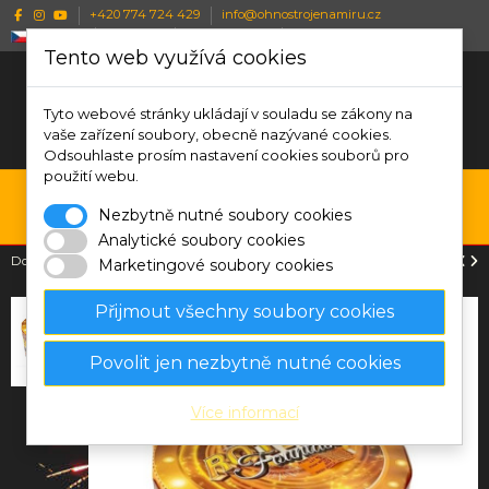
+420 774 724 429
info@ohnostrojenamiru.cz
Česky
CZK Kč
Wishlist (
0
)
Porovnat (
0
)
Tento web využívá cookies
Tyto webové stránky ukládají v souladu se zákony na
vaše zařízení soubory, obecně nazývané cookies.
Odsouhlaste prosím nastavení cookies souborů pro
použití webu.
0
Nezbytně nutné soubory cookies
Menu
Vyhledávání
Přihlásit se
Košík
Analytické soubory cookies
Domů
Fontána Rotate fountain 1 minuta
Marketingové soubory cookies
Přijmout všechny soubory cookies
Povolit jen nezbytně nutné cookies
Více informací