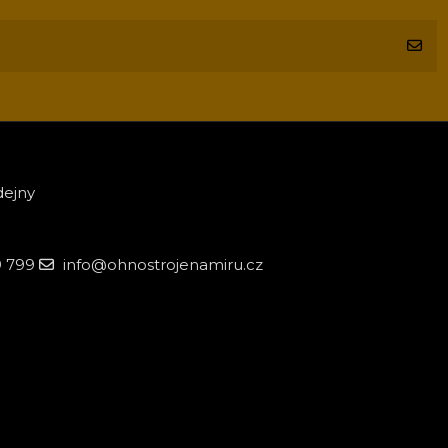
dejny
9 799
info@ohnostrojenamiru.cz