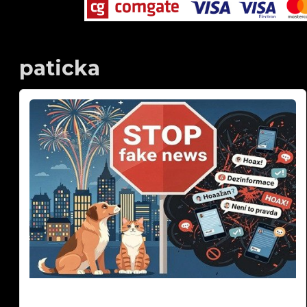
paticka
Silvestr 2025: Pravda o ohňostrojích a zvířatech
| Fakta vs. fake news