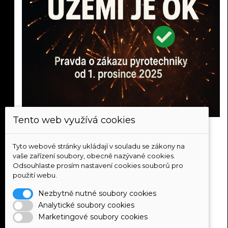
Tento web využívá cookies
STOP DEZINFORMACÍM! Pravda o "zákazu
ohňostrojů" od 1. prosince 2025
Tyto webové stránky ukládají v souladu se zákony na
2025-11-21
vaše zařízení soubory, obecně nazývané cookies.
"Od prosince žádné ohňostroje!" - tenhle titulek v
Odsouhlaste prosím nastavení cookies souborů pro
posledních dnech vyděsil tisíce lidí. Rušíte oslavu?
použití webu.
Nemusíte! Přečtěte si, co zákon doopravdy říká a proč
Nezbytně nutné soubory cookies
média šíří nepravdivé informace. Viděli jste červenou
Analytické soubory cookies
mapu "zakázaného Česka"? Víte, že ministerstvo samo
Marketingové soubory cookies
upozorňuje, že má "pouze orientační charakter"? Zjistěte