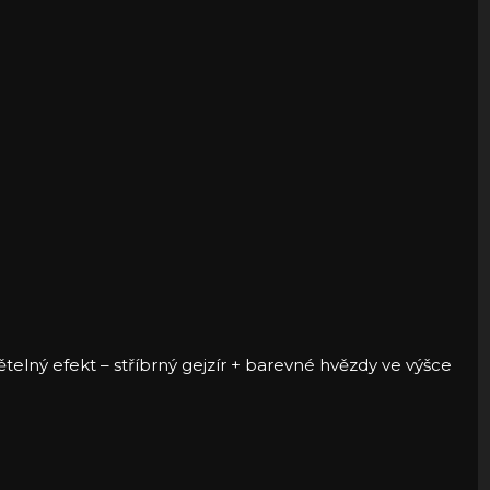
telný efekt – stříbrný gejzír + barevné hvězdy ve výšce