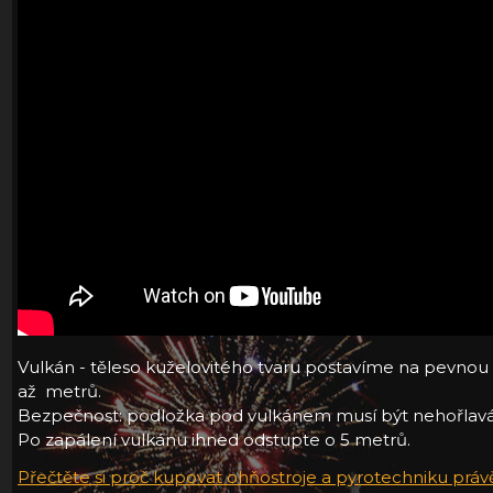
Vulkán - těleso kuželovitého tvaru postavíme na pevnou po
až metrů.
Bezpečnost: podložka pod vulkánem musí být nehořlav
Po zapálení vulkánu ihned odstupte o 5 metrů.
Přečtěte si proč kupovat ohňostroje a pyrotechniku práv