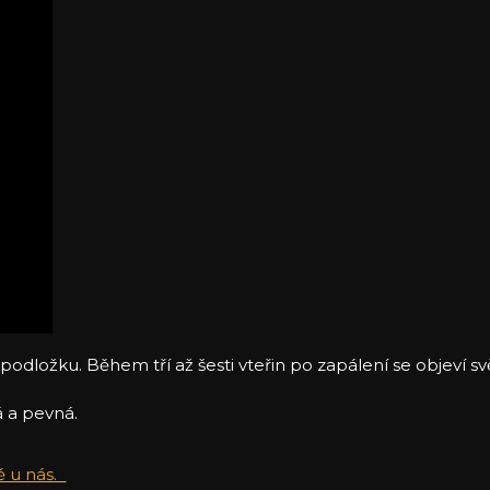
dložku. Během tří až šesti vteřin po zapálení se objeví svě
á a pevná.
ě u nás.