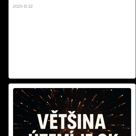
2025-12-22
Silvestr 2025: Pravda o ohňostrojích a zvířatech | Fakta
vs. fake news. Média každý rok straší, že ohňostroje
zabíjejí tisíce ptáků a zvířat. Sociální sítě zaplavují emotivní
příspěvky o tragédiích na Silvestra. Podívali jsme se na
data z posledních let a výsledky vás možná překvapí.
Fakta vs. emoce – co je opravdu pravda o pyrotechnice a
zvířatech? Zabíjejí ohňostroje skutečně tisíce zvířat, nebo
jde o dezinformace? Zjistěte fakta o Silvestra 2025!
Číst dál