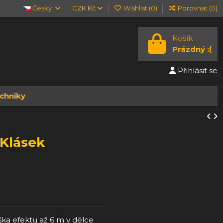
Česky
CZK Kč
Wishlist (
0
)
Porovnat (
0
)
Košík
Prázdný :(
Přihlásit se
chniky
 Klásek
ýška efektu až 6 m v délce