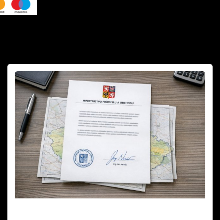
Mapa zákazů pyrotechniky není závazná –
stanovisko MPO 2025