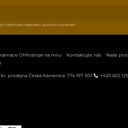
aktní informace naleznete v právním oznámení.
eklamace Ohňostroje na míru
Kontaktujte nás
Naše pro
í
Tel.: prodejna Česká Kamenice: 774 197 300
+420 602 12