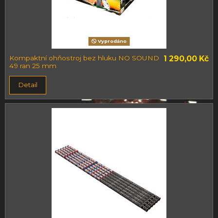
Vyprodáno
Kompaktní ohňostroj bez hluku NO SOUND
1 290,00 Kč
49 ran 25 mm
Detail