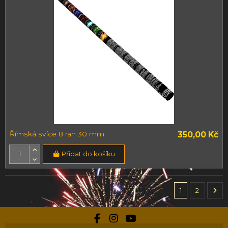
Římská svíce 8 ran 30 mm
350,00 Kč
Přidat do košíku
1
2