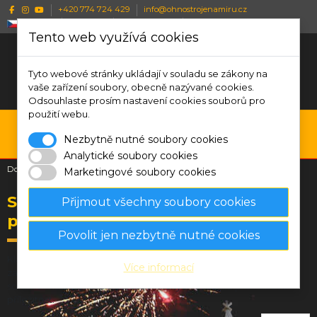
+420 774 724 429
info@ohnostrojenamiru.cz
Česky
CZK Kč
Wishlist (
0
)
Porovnat (
0
)
Tento web využívá cookies
Tyto webové stránky ukládají v souladu se zákony na
vaše zařízení soubory, obecně nazývané cookies.
Odsouhlaste prosím nastavení cookies souborů pro
použití webu.
0
Nezbytně nutné soubory cookies
Menu
Vyhledávání
Přihlásit se
Košík
Analytické soubory cookies
Domů
Značky
Klásek pyrotechnics
Marketingové soubory cookies
Seznam produktů značky Klásek
Přijmout všechny soubory cookies
pyrotechnics
Povolit jen nezbytně nutné cookies
Klásek pyrotechnics je přední český výrobce a dodavatel
Více informací
zábavné pyrotechniky s více než 25 lety tradice. Nabízí široký
sortiment ohňostrojů a pyrotechnických výrobků pro každou
příležitost.