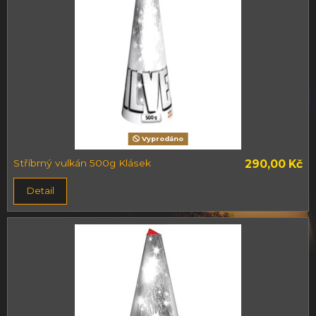
Vyprodáno
Stříbrný vulkán 500g Klásek
290,00 Kč
Detail