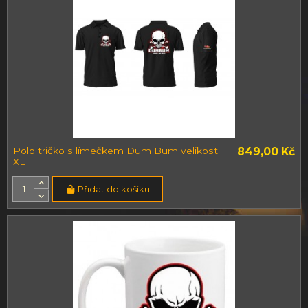
Polo tričko s límečkem Dum Bum velikost
849,00 Kč
XL
Přidat do košíku