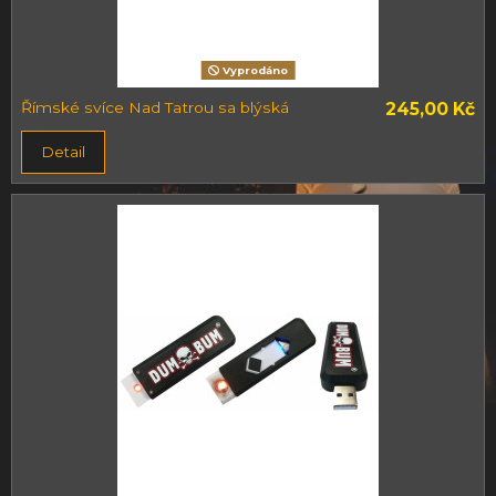
Vyprodáno
Římské svíce Nad Tatrou sa blýská
245,00 Kč
Detail