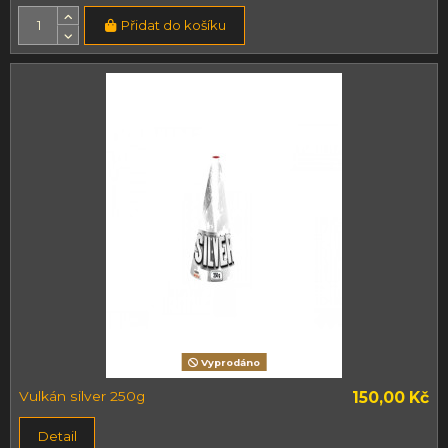
Přidat do košíku
Vyprodáno
Vulkán silver 250g
150,00 Kč
Detail