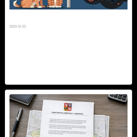
Silvestr 2025: Pravda o ohňostrojích a zvířatech |
Fakta vs. fake news
2025-12-22
Silvestr 2025: Pravda o ohňostrojích a zvířatech | Fakta vs. fake news.
Média každý rok straší, že ohňostroje zabíjejí tisíce ptáků a zvířat.
Sociální sítě zaplavují emotivní příspěvky o tragédiích na Silvestra.
Podívali jsme se na data z posledních let a výsledky vás možná
překvapí. Fakta vs. emoce – co je opravdu pravda o pyrotechnice a
zvířatech? Zabíjejí ohňostroje skutečně tisíce zvířat, nebo jde o
dezinformace? Zjistěte fakta o Silvestra 2025!
Číst dál