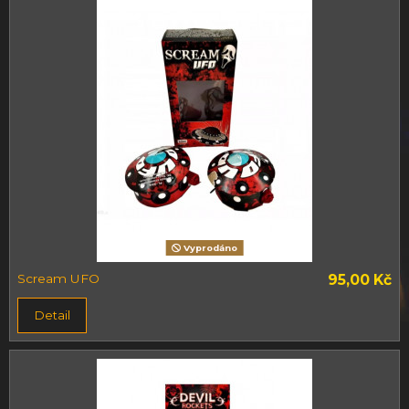
Vyprodáno
Scream UFO
95,00 Kč
Detail