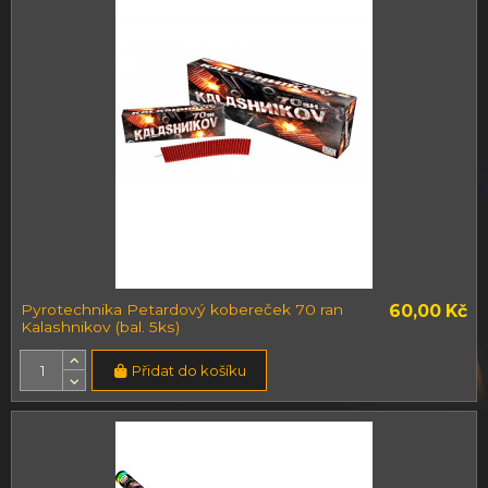
Pyrotechnika Petardový kobereček 70 ran
60,00 Kč
Kalashnikov (bal. 5ks)
Přidat do košíku