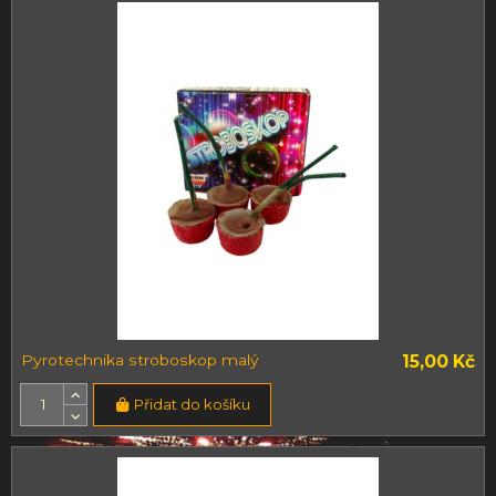
Pyrotechnika stroboskop malý
15,00 Kč
Přidat do košíku