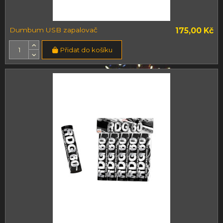
Dumbum USB zapalovač
175,00 Kč
Přidat do košíku