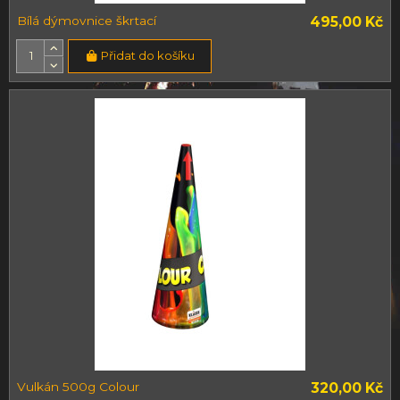
Bílá dýmovnice škrtací
495,00 Kč
Přidat do košíku
Vulkán 500g Colour
320,00 Kč