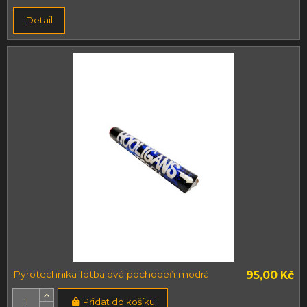
Detail
Pyrotechnika fotbalová pochodeň modrá
95,00 Kč
Přidat do košíku