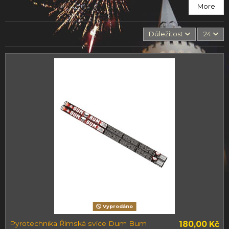
More
Důležitost
24
Vyprodáno
Pyrotechnika Římská svíce Dum Bum
180,00 Kč